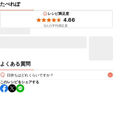
たべれぽ
レシピ満足度
4.66
9
人の平均満足度
よくある質問
Q
日持ちはどれくらいですか？
+
このレシピをシェアする
保存期間は冷蔵で2~3日が目安です。なるべくお早めにお召
し上がりください。

A
※日持ちは目安です。
こちら
の注意事項をご確認の上、正し