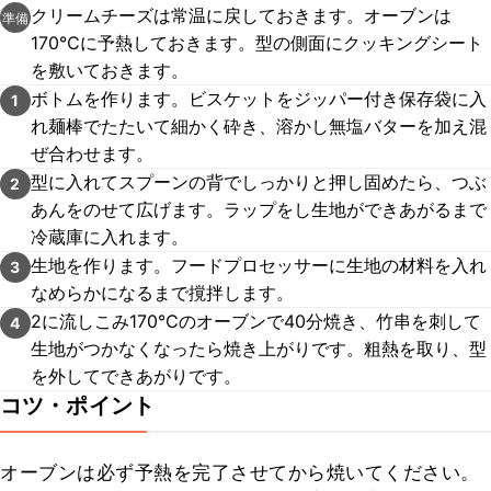
クリームチーズは常温に戻しておきます。オーブンは
準備
170℃に予熱しておきます。型の側面にクッキングシート
を敷いておきます。
ボトムを作ります。ビスケットをジッパー付き保存袋に入
1
れ麺棒でたたいて細かく砕き、溶かし無塩バターを加え混
ぜ合わせます。
型に入れてスプーンの背でしっかりと押し固めたら、つぶ
2
あんをのせて広げます。ラップをし生地ができあがるまで
冷蔵庫に入れます。
生地を作ります。フードプロセッサーに生地の材料を入れ
3
なめらかになるまで撹拌します。
2に流しこみ170℃のオーブンで40分焼き、竹串を刺して
4
生地がつかなくなったら焼き上がりです。粗熱を取り、型
を外してできあがりです。
コツ・ポイント
オーブンは必ず予熱を完了させてから焼いてください。
