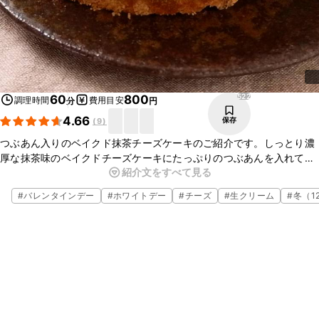
522
60
800
調理時間
費用目安
分
円
4.66
保存
(
9
)
つぶあん入りのベイクド抹茶チーズケーキのご紹介です。しっとり濃
厚な抹茶味のベイクドチーズケーキにたっぷりのつぶあんを入れて焼
紹介文をすべて見る
き上げました。ほろ苦さのある抹茶味に甘いつぶあんがとてもよく合
いますよ。ぜひお試しください。
#
バレンタインデー
#
ホワイトデー
#
チーズ
#
生クリーム
#
冬（1