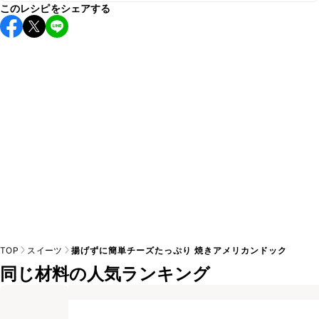
このレシピをシェアする
保存期間は冷蔵で翌日中が目安です。なるべくお早めにお召
し上がりください。

A
※日持ちは目安です。
こちら
の注意事項をご確認の上、正し
TOP
スイーツ
揚げずに簡単チーズたっぷり 焼きアメリカンドック
同じ材料の人気ランキング