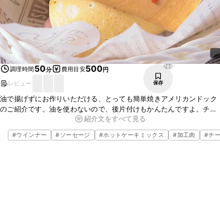
788
50
500
調理時間
費用目安
分
円
レビュー
保存
油で揚げずにお作りいただける、とっても簡単焼きアメリカンドック
のご紹介です。油を使わないので、後片付けもかんたんですよ。チー
紹介文をすべて見る
ズがとろーりとろけてとても美味しいので、この機会に是非、作って
みて下さいね。
#
ウインナー
#
ソーセージ
#
ホットケーキミックス
#
加工肉
#
チ