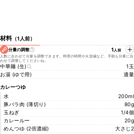
材料
（
1人前
）
1
分量の調整
人前
人数に合わせて分量を調整できます。料理の時間や火加減など、手順も分量に合
わせて調整してくださいね。
中華麺 (生)
1玉
お湯 (ゆで用)
適量
カレーつゆ
水
200ml
豚バラ肉 (薄切り)
80g
玉ねぎ
1/4個
カレールー
20g
めんつゆ (2倍濃縮)
大さじ2