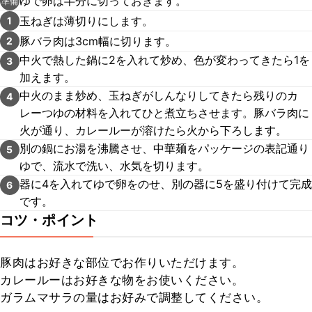
ゆで卵は半分に切っておきます。
準備
玉ねぎは薄切りにします。
1
豚バラ肉は3cm幅に切ります。
2
中火で熱した鍋に2を入れて炒め、色が変わってきたら1を
3
加えます。
中火のまま炒め、玉ねぎがしんなりしてきたら残りのカ
4
レーつゆの材料を入れてひと煮立ちさせます。豚バラ肉に
火が通り、カレールーが溶けたら火から下ろします。
別の鍋にお湯を沸騰させ、中華麺をパッケージの表記通り
5
ゆで、流水で洗い、水気を切ります。
器に4を入れてゆで卵をのせ、別の器に5を盛り付けて完成
6
です。
コツ・ポイント
豚肉はお好きな部位でお作りいただけます。

カレールーはお好きな物をお使いください。

ガラムマサラの量はお好みで調整してください。