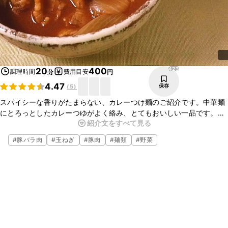
423
20
400
調理時間
費用目安
分
円
4.47
保存
(
5
)
スパイシーな香りがたまらない、カレーつけ麺のご紹介です。中華麺
にとろっとしたカレーつゆがよく絡み、とてもおいしい一品です。ガ
紹介文をすべて見る
ラムマサラの風味がアクセントになっていますよ。お好きな具材を加
えてアレンジしてみてください。
#
豚バラ肉
#
玉ねぎ
#
豚肉
#
麺類
#
野菜