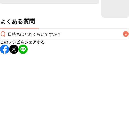
よくある質問
Q
日持ちはどれくらいですか？
+
このレシピをシェアする
こちらのレシピは出来たてをお召し上がりいただくことをお
すすめします。

A
※日持ちは目安です。
こちら
の注意事項をご確認の上、正し