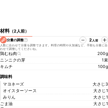
材料
（
2人前
）
2
分量の調整
人前
人数に合わせて分量を調整できます。料理の時間や火加減など、手順も分量に合
わせて調整してくださいね。
鶏むね肉
200g
ニンニクの芽
1束
キムチ
100g
調味料
マヨネーズ
大さじ3
オイスターソース
大さじ1
みりん
大さじ1
ごま油
大さじ1