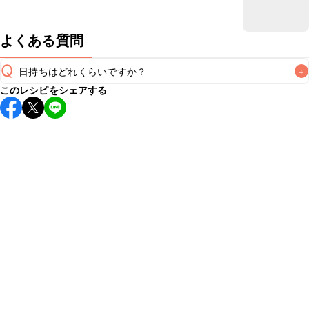
よくある質問
Q
日持ちはどれくらいですか？
+
このレシピをシェアする
保存期間は冷蔵で翌日中が目安です。なるべくお早めにお召
し上がりください。

A
※日持ちは目安です。
こちら
の注意事項をご確認の上、正し