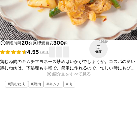
4074
20
300
調理時間
費用目安
分
円
4.55
保存
(
49
)
鶏むね肉のキムチマヨネーズ炒めはいかがでしょうか。コスパの良い
鶏むね肉は、下処理も手軽で、簡単に作れるので、忙しい時にもぴっ
紹介文をすべて見る
たりですよ。お酒のおつまみとしても最適なので、是非作ってみてく
ださいね。
#
鶏むね肉
#
鶏肉
#
キムチ
#
肉