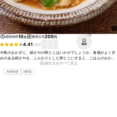
966
10
200
調理時間
費用目安
分
円
4.41
保存
(
37
)
今晩のおかずに、絹さやの卵とじはいかがでしょうか。食感がよく甘
みのある絹さやを、ふんわりとした卵とじにすると、ごはんのおかず
紹介文をすべて見る
や、お酒のおつまみにぴったりですよ。短時間で手軽に作れるので、
ぜひお試しくださいね。
#
卵料理
#
野菜