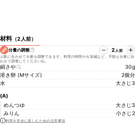
材料
（
2人前
）
2
分量の調整
人前
人数に合わせて分量を調整できます。料理の時間や火加減など、手順も分量に合
わせて調整してくださいね。
絹さや
30g
溶き卵 (Mサイズ)
2個分
水
大さじ3
(A)
めんつゆ
大さじ3
みりん
小さじ2
料理を安全に楽しむための注意事項