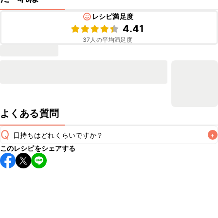
レシピ満足度
4.41
37
人の平均満足度
よくある質問
Q
日持ちはどれくらいですか？
+
このレシピをシェアする
保存期間は冷蔵で翌日中が目安です。なるべくお早めにお召
し上がりください。

A
※日持ちは目安です。
こちら
の注意事項をご確認の上、正し