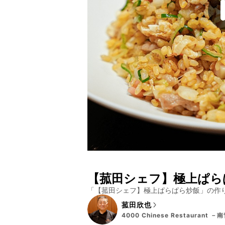
【菰田シェフ】極上ぱら
「
【菰田シェフ】極上ぱらぱら炒飯
」の作
菰田欣也
4000 Chinese Restaurant