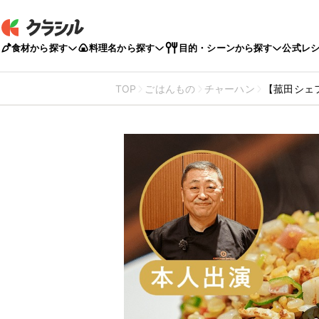
食材から探す
料理名から探す
目的・シーンから探す
公式レ
TOP
ごはんもの
チャーハン
【菰田シェ