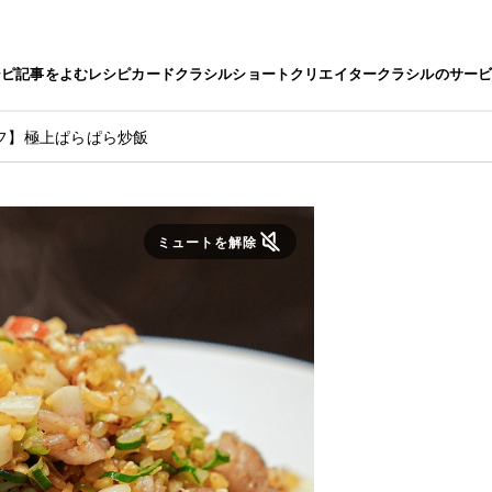
シピ
記事をよむ
レシピカード
クラシルショート
クリエイター
クラシルのサー
フ】極上ぱらぱら炒飯
ミュートを解除