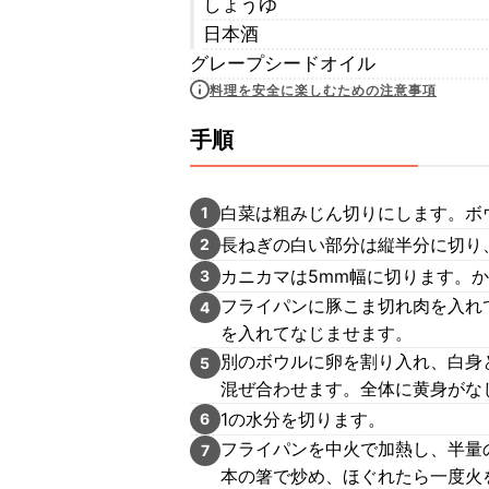
しょうゆ
日本酒
グレープシードオイル
料理を安全に楽しむための注意事項
手順
白菜は粗みじん切りにします。ボ
1
長ねぎの白い部分は縦半分に切り
2
カニカマは5mm幅に切ります。か
3
フライパンに豚こま切れ肉を入れ
4
を入れてなじませます。
別のボウルに卵を割り入れ、白身
5
混ぜ合わせます。全体に黄身がなじ
1の水分を切ります。
6
フライパンを中火で加熱し、半量
7
本の箸で炒め、ほぐれたら一度火