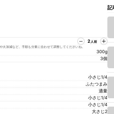
記
2
人前
や火加減など、手順も分量に合わせて調整してくださいね。
300g
3個
小さじ1/4
ふたつまみ
適量
小さじ1/4
小さじ1/4
大さじ2