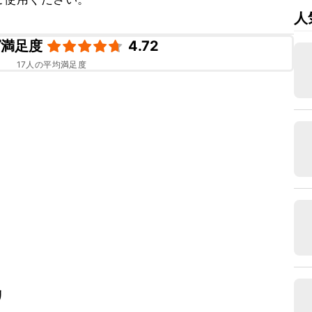
人
ピ満足度
4.72
17
人の平均満足度
リ