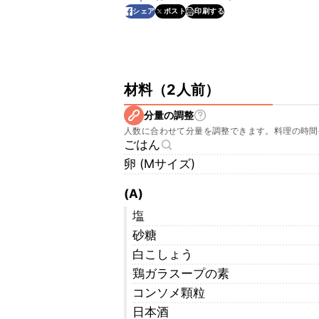
印刷する
シェア
ポスト
材料
（
2人前
）
分量の調整
人数に合わせて分量を調整できます。料理の時間
ごはん
卵 (Mサイズ)
(A)
塩
砂糖
白こしょう
鶏ガラスープの素
コンソメ顆粒
日本酒