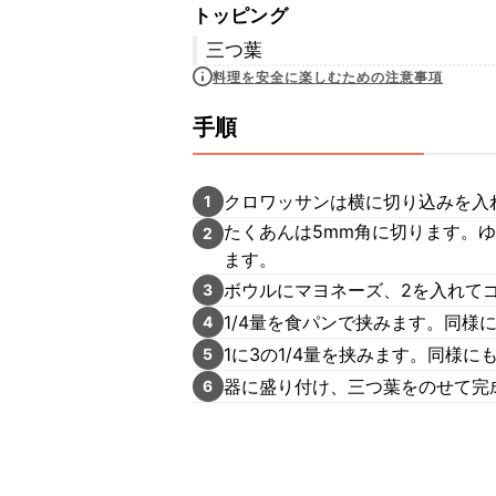
トッピング
三つ葉
料理を安全に楽しむための注意事項
手順
クロワッサンは横に切り込みを入
1
たくあんは5mm角に切ります。
2
ます。
ボウルにマヨネーズ、2を入れて
3
1/4量を食パンで挟みます。同様
4
1に3の1/4量を挟みます。同様に
5
器に盛り付け、三つ葉をのせて完
6