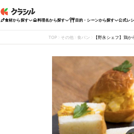
食材から探す
料理名から探す
目的・シーンから探す
公式レ
TOP
その他
食パン
【野永シェフ】鶏か