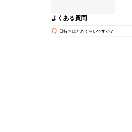
よくある質問
Q
日持ちはどれくらいですか？
保存期間は冷蔵で当日中が目安です。
A
※日持ちは目安です。
こちら