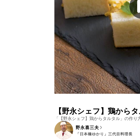
【野永シェフ】鶏からタ
「
【野永シェフ】鶏からタルタル
」の作り
野永喜三夫
「日本橋ゆかり」三代目料理長