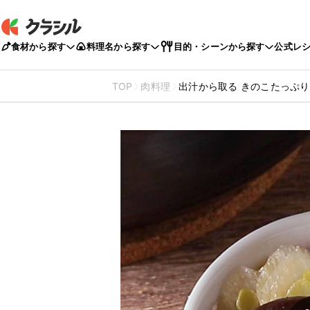
食材から探す
料理名から探す
目的・シーンから探す
公式レ
TOP
肉料理
出汁から取る きのこたっぷ