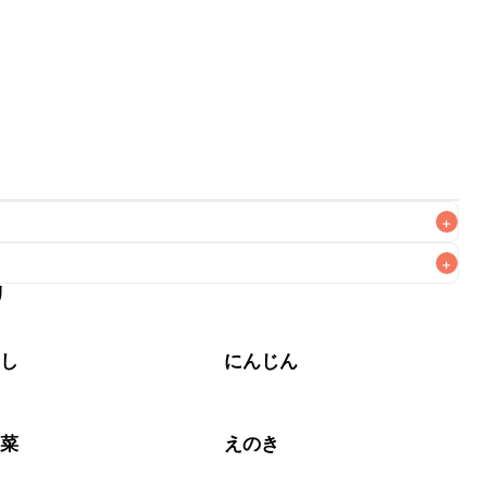
+
+
リ
なるべくお早めにお召し上がりください。

やし
にんじん
野菜
えのき