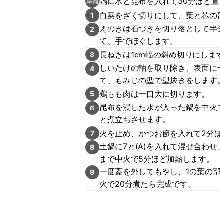
鍋に水と昆布を入れて30分ほど
準備
白菜をざく切りにして、葉と芯の
1
えのきは石づきを切り落として半
2
て、手でほぐします。
長ねぎは1cm幅の斜め切りにしま
3
しいたけの軸を取り除き、表面に
4
て、もみじの型で型抜きをします
鶏もも肉は一口大に切ります。
5
昆布を浸した水が入った鍋を中火
6
と煮立ちさせます。
火を止め、かつお節を入れて2分
7
土鍋に7と(A)を入れて混ぜ合わ
8
まで中火で5分ほど加熱します。
一度蓋を外してもやし、1の葉の部
9
火で20分煮たら完成です。