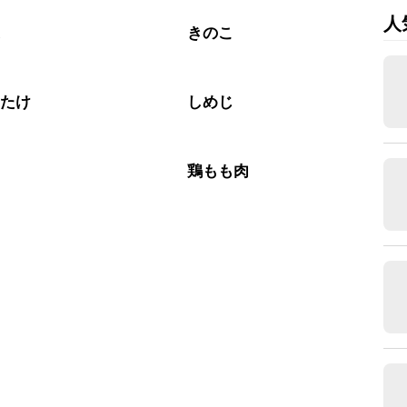
人
菜
きのこ
いたけ
しめじ
肉
鶏もも肉