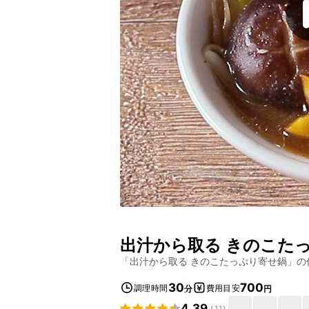
出汁から取る きのこた
「
出汁から取る きのこたっぷり寄せ鍋
」の
30
700
調理時間
費用目安
分
円
4.39
(
11
)