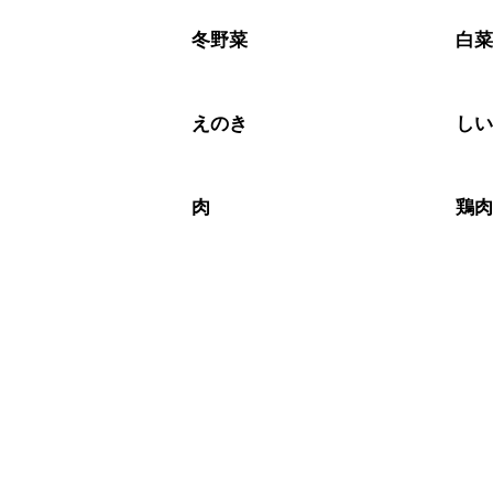
冬野菜
白
えのき
し
肉
鶏