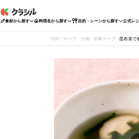
食材から探す
料理名から探す
目的・シーンから探す
公式レ
TOP
スープ・汁物
中華スープ
昆布茶で