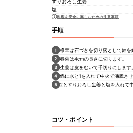
すりおろし生姜
塩
料理を安全に楽しむための注意事項
手順
椎茸は石づきを切り落として軸を
1
春菊は4cmの長さに切ります。
2
生姜は皮をむいて千切りにします
3
鍋に水と1を入れて中火で沸騰さ
4
2とすりおろし生姜と塩を入れて中
5
コツ・ポイント