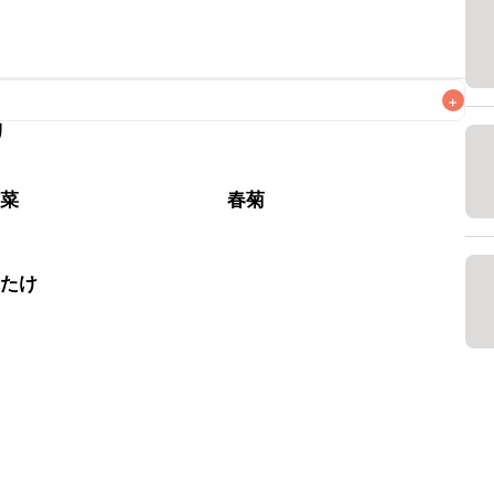
+
リ
なるべくお早めにお召し上がりください。

野菜
春菊
いたけ