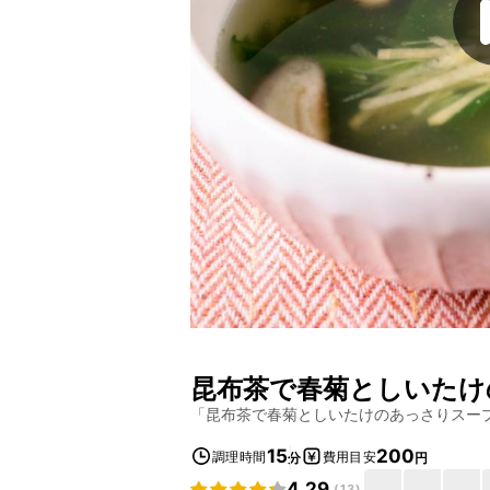
昆布茶で春菊としいたけ
「
昆布茶で春菊としいたけのあっさりスー
15
200
調理時間
費用目安
分
円
4.29
(
13
)