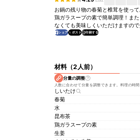
お鍋の残り物の春菊と椎茸を使って
鶏ガラスープの素で簡単調理！また
なくても美味しくいただけますので
印刷する
シェア
ポスト
材料
（
2人前
）
分量の調整
人数に合わせて分量を調整できます。料理の時間
しいたけ
春菊
水
昆布茶
鶏ガラスープの素
生姜