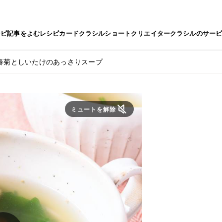
シピ
記事をよむ
レシピカード
クラシルショート
クリエイター
クラシルのサー
春菊としいたけのあっさりスープ
ミュートを解除