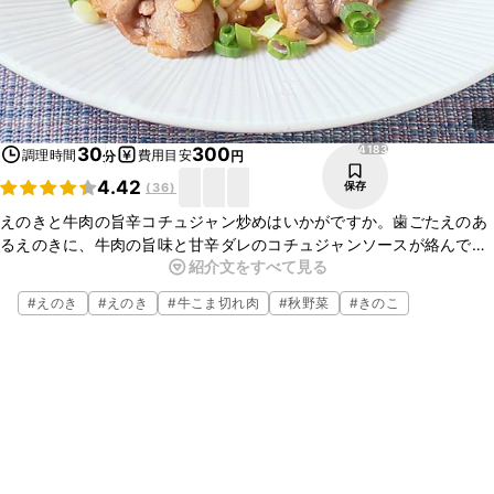
4183
30
300
調理時間
費用目安
分
円
4.42
保存
(
36
)
えのきと牛肉の旨辛コチュジャン炒めはいかがですか。歯ごたえのあ
るえのきに、牛肉の旨味と甘辛ダレのコチュジャンソースが絡んで、
紹介文をすべて見る
とっても美味しいですよ。簡単に作ることが出来て白ご飯のおかずに
ぴったりなので、ぜひお試しください。
#
えのき
#
えのき
#
牛こま切れ肉
#
秋野菜
#
きのこ