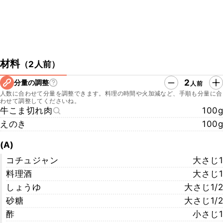
材料
（
2人前
）
2
分量の調整
人前
人数に合わせて分量を調整できます。料理の時間や火加減など、手順も分量に合
わせて調整してくださいね。
牛こま切れ肉
100g
えのき
100g
(A)
コチュジャン
大さじ1
料理酒
大さじ1
しょうゆ
大さじ1/2
砂糖
大さじ1/2
酢
小さじ1