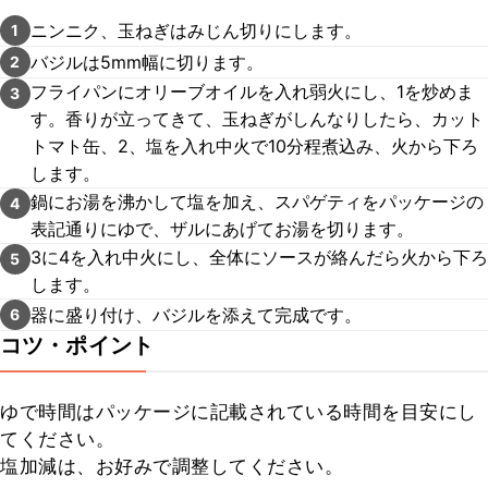
ニンニク、玉ねぎはみじん切りにします。
1
バジルは5mm幅に切ります。
2
フライパンにオリーブオイルを入れ弱火にし、1を炒めま
3
す。香りが立ってきて、玉ねぎがしんなりしたら、カット
トマト缶、2、塩を入れ中火で10分程煮込み、火から下ろ
します。
鍋にお湯を沸かして塩を加え、スパゲティをパッケージの
4
表記通りにゆで、ザルにあげてお湯を切ります。
3に4を入れ中火にし、全体にソースが絡んだら火から下ろ
5
します。
器に盛り付け、バジルを添えて完成です。
6
コツ・ポイント
ゆで時間はパッケージに記載されている時間を目安にし
てください。

塩加減は、お好みで調整してください。