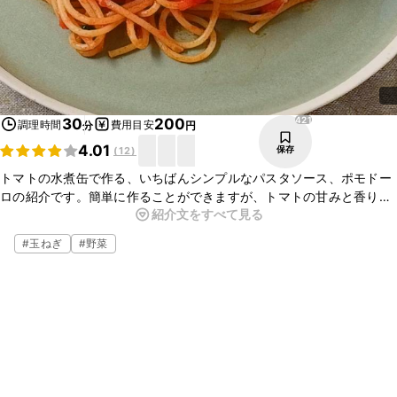
421
30
200
調理時間
費用目安
分
円
4.01
保存
(
12
)
トマトの水煮缶で作る、いちばんシンプルなパスタソース、ポモドー
ロの紹介です。簡単に作ることができますが、トマトの甘みと香り、
紹介文をすべて見る
ニンニクのコクが存分に発揮された、本格的な味です。手軽にイタリ
アンを楽しんでくださいね。
#
玉ねぎ
#
野菜