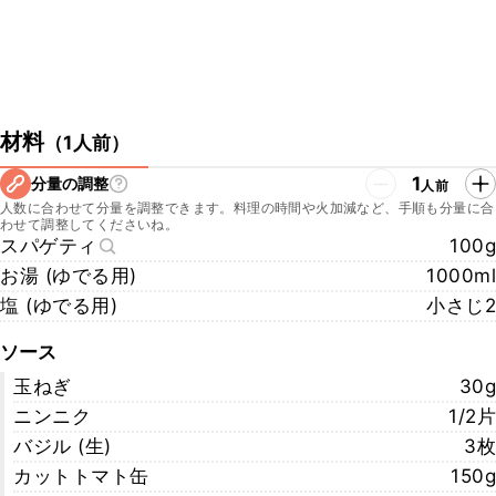
材料
（
1人前
）
1
分量の調整
人前
人数に合わせて分量を調整できます。料理の時間や火加減など、手順も分量に合
わせて調整してくださいね。
スパゲティ
100g
お湯 (ゆでる用)
1000ml
塩 (ゆでる用)
小さじ2
ソース
玉ねぎ
30g
ニンニク
1/2片
バジル (生)
3枚
カットトマト缶
150g