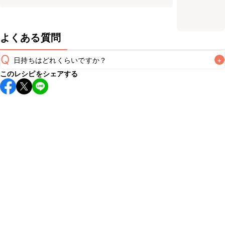
よくある質問
Q
日持ちはどれくらいですか？
+
このレシピをシェアする
こちらのレシピは出来たてをお召し上がりいただくことをお
すすめします。

A
※日持ちは目安です。
こちら
の注意事項をご確認の上、正し