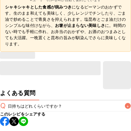
シャキシャキとした食感が病みつき
になるピーマンのおかずで
す。生のまま和えても美味しく、少しレンジでチンしたり、ごま
油で炒めることで青臭さを抑えられます。塩昆布とごま油だけの
シンプルな味付けながら、
お箸が止まらない美味しさ
に。時間の
ない時でも手軽に作れ、お弁当のおかずや、お酒のおつまみとし
ても大活躍。一晩置くと昆布の旨みが馴染んでさらに美味しくな
ります。
よくある質問
Q
日持ちはどれくらいですか？
+
このレシピをシェアする
保存期間は冷蔵で当日中が目安です。なるべくお早めにお召
し上がりください。
