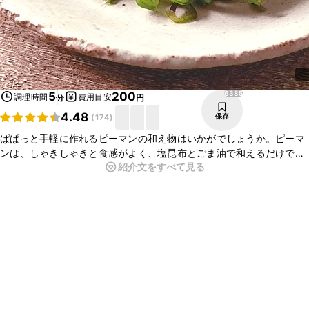
6385
5
200
調理時間
費用目安
分
円
4.48
保存
(
174
)
ぱぱっと手軽に作れるピーマンの和え物はいかがでしょうか。ピーマ
ンは、しゃきしゃきと食感がよく、塩昆布とごま油で和えるだけでお
紹介文をすべて見る
いしい一品になりますよ。食べた瞬間にふわっとごま油の香りが口の
中に広がりやみつきになる仕上がりになっています。