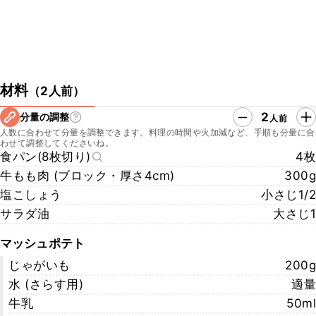
材料
（
2人前
）
2
分量の調整
人前
人数に合わせて分量を調整できます。料理の時間や火加減など、手順も分量に合
わせて調整してくださいね。
食パン(8枚切り)
4枚
牛もも肉 (ブロック・厚さ4cm)
300g
塩こしょう
小さじ1/2
サラダ油
大さじ1
マッシュポテト
じゃがいも
200g
水 (さらす用)
適量
牛乳
50ml