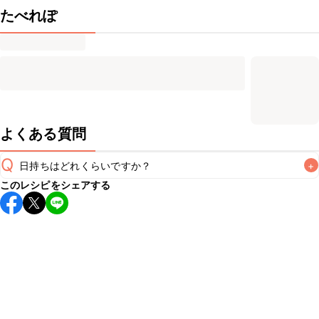
たべれぽ
よくある質問
Q
日持ちはどれくらいですか？
+
このレシピをシェアする
保存期間は冷蔵で当日中が目安です。なるべくお早めにお召
し上がりください。

A
※日持ちは目安です。
こちら
の注意事項をご確認の上、正し