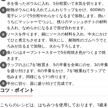
水を張ったボウルに入れ、5分程置いて水気を切ります。
耐熱ボウルに4を入れてふんわりラップをかけ、600Wの
5
電子レンジで5分程やわらかくなるまで加熱します。熱い
うちにマッシャーでつぶし、残りのマッシュポテトの材料
を入れ、なめらかになるまで混ぜ合わせます。
ソースを作ります。鍋にソースの材料を入れ、中火にかけ
6
てひと煮立ちさせます。弱火にし、耐熱性のゴムベラでと
ろみが出るまで加熱し、火から下ろします。
食パンはオーブントースターで5分程焼き色がつくまで焼
7
きます。
ラップの上に7を1枚置き、5の半量を全体にのせ、3の半量
8
を盛り付けます。6の半量をかけ、7を1枚重ねてラップで
包みます。同様にもう1つ作ります。
半分に切り、器に盛り付けて完成です。
9
コツ・ポイント
こちらのレシピは、はちみつを使用しております。1歳未