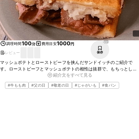
539
100
1000
調理時間
費用目安
分
円
レビュー
保存
マッシュポテトとローストビーフを挟んだサンドイッチのご紹介で
す。ローストビーフとマッシュポテトの相性は抜群で、もちっとした
紹介文をすべて見る
食パンに挟むことで、より美味しく召し上がれます。ちょっと贅沢な
ランチにいかがでしょうか。ぜひお試しください。
#
牛もも肉
#
父の日
#
敬老の日
#
じゃがいも
#
食パン