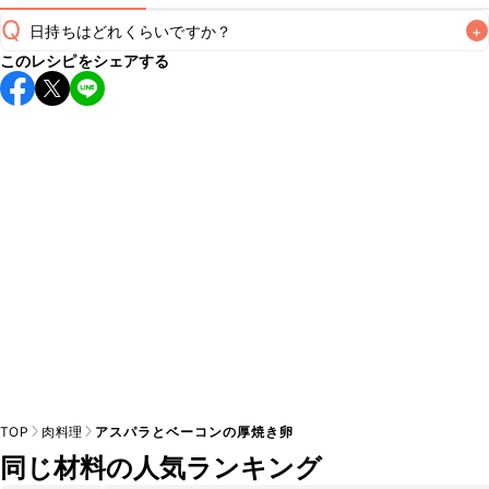
Q
日持ちはどれくらいですか？
+
このレシピをシェアする
保存期間は冷蔵で翌日中が目安です。なるべくお早めにお召
し上がりください。

A
※日持ちは目安です。
こちら
の注意事項をご確認の上、正し
TOP
肉料理
アスパラとベーコンの厚焼き卵
同じ材料の人気ランキング