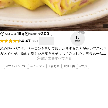
2534
15
300
調理時間
費用目安
分
円
4.47
保存
(
27
)
炒め物やパスタ、ベーコンを巻いて焼いたりすることが多いアスパラ
ガスですが、断面も楽しい厚焼き玉子にしてみました。朝食の一品に
紹介文をすべて見る
おすすめです。彩り豊かで食卓も華やかになりますよ。ぜひお試しく
ださいね。
#
アスパラガス
#
ベーコン
#
春野菜
#
加工肉
#
野菜