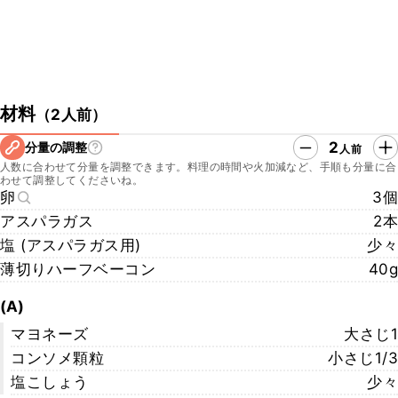
材料
（
2人前
）
2
分量の調整
人前
人数に合わせて分量を調整できます。料理の時間や火加減など、手順も分量に合
わせて調整してくださいね。
卵
3個
アスパラガス
2本
塩 (アスパラガス用)
少々
薄切りハーフベーコン
40g
(A)
マヨネーズ
大さじ1
コンソメ顆粒
小さじ1/3
塩こしょう
少々