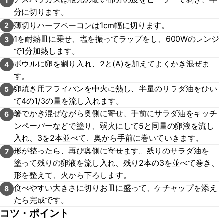
1
分に切ります。
薄切りハーフベーコンは1cm幅に切ります。
2
1を耐熱皿に乗せ、塩を振ってラップをし、600Wのレンジ
3
で1分加熱します。
ボウルに卵を割り入れ、2と(A)を加えてよくかき混ぜま
4
す。
卵焼き用フライパンを中火に熱し、半量のサラダ油をひい
5
て4の1/3の量を流し入れます。
箸でかき混ぜながら奥側に寄せ、手前にサラダ油をキッチ
6
ンペーパーなどで塗り、弱火にして5と同量の卵液を流し
入れ、3を2本並べて、奥から手前に巻いていきます。
形が整ったら、再び奥側に寄せます。残りのサラダ油を
7
塗って残りの卵液を流し入れ、残り2本の3を並べて巻き、
形を整えて、火から下ろします。
食べやすい大きさに切りお皿に盛って、ケチャップを添え
8
たら完成です。
コツ・ポイント