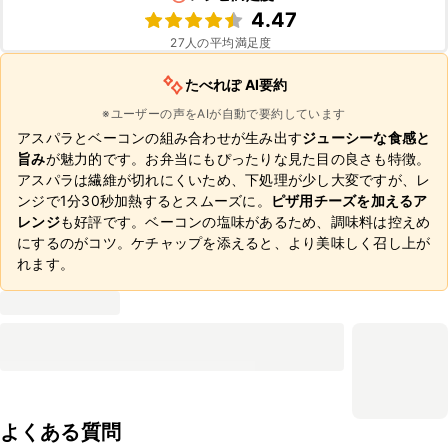
4.47
27
人の平均満足度
たべれぽ AI要約
※ユーザーの声をAIが自動で要約しています
アスパラとベーコンの組み合わせが生み出す
ジューシーな食感と
旨み
が魅力的です。お弁当にもぴったりな見た目の良さも特徴。
アスパラは繊維が切れにくいため、下処理が少し大変ですが、レ
ンジで1分30秒加熱するとスムーズに。
ピザ用チーズを加えるア
レンジ
も好評です。ベーコンの塩味があるため、調味料は控えめ
にするのがコツ。ケチャップを添えると、より美味しく召し上が
れます。
よくある質問