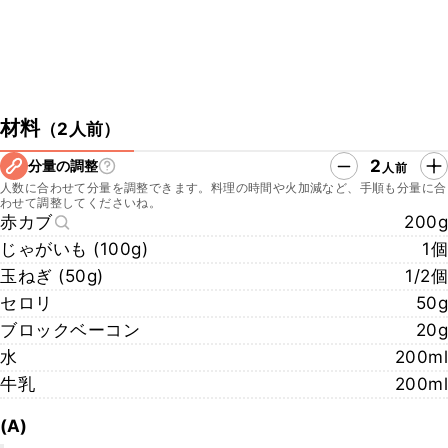
材料
（
2人前
）
2
分量の調整
人前
人数に合わせて分量を調整できます。料理の時間や火加減など、手順も分量に合
わせて調整してくださいね。
赤カブ
200g
じゃがいも (100g)
1個
玉ねぎ (50g)
1/2個
セロリ
50g
ブロックベーコン
20g
水
200ml
牛乳
200ml
(A)