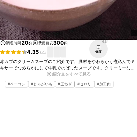
189
20
300
調理時間
費用目安
分
円
4.35
保存
(
7
)
赤カブのクリームスープのご紹介です。具材をやわらかく煮込んでミ
キサーでなめらかにして牛乳でのばしたスープです。クリーミーなや
紹介文をすべて見る
さしい風味のクリームスープに仕上がります。赤カブを使用している
ので、ほんのり色づき見た目も華やかですよ。
#
ベーコン
#
じゃがいも
#
玉ねぎ
#
セロリ
#
加工肉