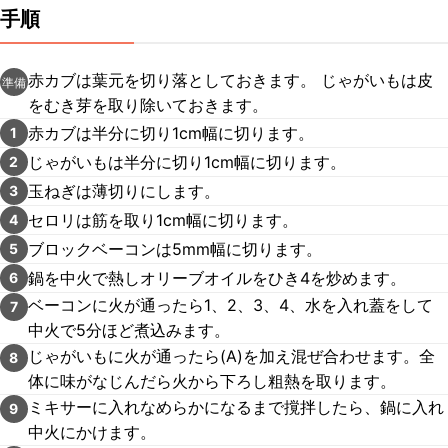
手順
赤カブは葉元を切り落としておきます。 じゃがいもは皮
準備
をむき芽を取り除いておきます。
赤カブは半分に切り1cm幅に切ります。
1
じゃがいもは半分に切り1cm幅に切ります。
2
玉ねぎは薄切りにします。
3
セロリは筋を取り1cm幅に切ります。
4
ブロックベーコンは5mm幅に切ります。
5
鍋を中火で熱しオリーブオイルをひき4を炒めます。
6
ベーコンに火が通ったら1、2、3、4、水を入れ蓋をして
7
中火で5分ほど煮込みます。
じゃがいもに火が通ったら(A)を加え混ぜ合わせます。全
8
体に味がなじんだら火から下ろし粗熱を取ります。
ミキサーに入れなめらかになるまで撹拌したら、鍋に入れ
9
中火にかけます。