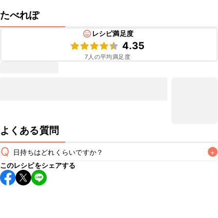
たべれぽ
レシピ満足度
4.35
7
人の平均満足度
よくある質問
Q
日持ちはどれくらいですか？
+
このレシピをシェアする
保存期間は冷蔵で翌日中が目安です。なるべくお早めにお召
し上がりください。

A
※日持ちは目安です。
こちら
の注意事項をご確認の上、正し