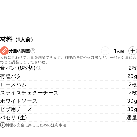
材料
（
1人前
）
1
分量の調整
人前
人数に合わせて分量を調整できます。料理の時間や火加減など、手順も分量に合
わせて調整してくださいね。
食パン (8枚切)
2枚
有塩バター
20g
ロースハム
2枚
スライスチェダーチーズ
2枚
ホワイトソース
30g
ピザ用チーズ
30g
パセリ (生)
適量
料理を安全に楽しむための注意事項