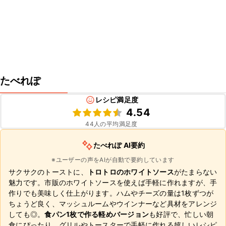
たべれぽ
レシピ満足度
4.54
44
人の平均満足度
たべれぽ AI要約
※ユーザーの声をAIが自動で要約しています
サクサクのトーストに、
トロトロのホワイトソース
がたまらない
魅力です。市販のホワイトソースを使えば手軽に作れますが、手
作りでも美味しく仕上がります。ハムやチーズの量は1枚ずつが
ちょうど良く、マッシュルームやウインナーなど具材をアレンジ
しても◎。
食パン1枚で作る軽めバージョン
も好評で、忙しい朝
食にぴったり。グリルやトースターで手軽に作れる嬉しいレシピ