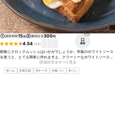
4057
15
300
調理時間
費用目安
分
円
4.54
保存
(
44
)
朝食にクロックムッシュはいかがでしょうか。市販のホワイトソース
を使うと、とても簡単に作れますよ。クリーミーなホワイトソース、
紹介文をすべて見る
旨味たっぷりのハム、とろーり濃厚なチーズがよく合い、食べ応えも
抜群なので、ぜひお試しくださいね。
#
ハム
#
加工肉
#
チーズ
#
食パン
#
パン