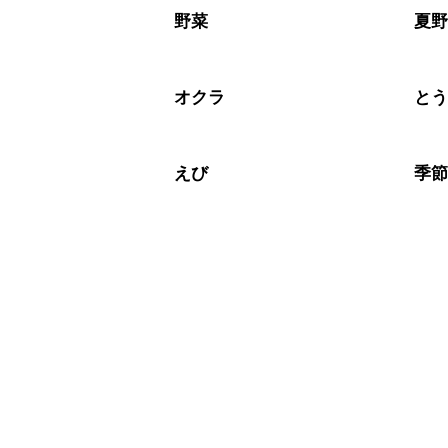
※日持ちは目安です。
こちら
野菜
夏
オクラ
と
えび
季