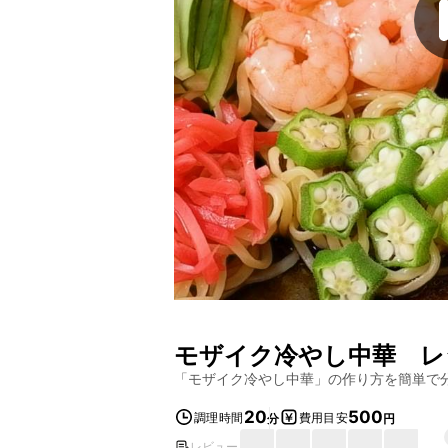
モザイク冷やし中華
レ
「
モザイク冷やし中華
」の作り方を簡単で
20
500
調理時間
費用目安
分
円
レビュー