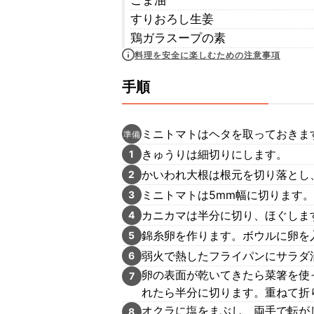
ごま油
すりおろし生姜
鶏ガラスープの素
料理を安全に楽しむための注意事項
手順
ミニトマトはヘタを取っておきま
準備
きゅうりは細切りにします。
1
かいわれ大根は根元を切り落とし
2
ミニトマトは5mm幅に切ります。
3
カニカマは半分に切り、ほぐしま
4
錦糸卵を作ります。ボウルに卵を
5
弱火で熱したフライパンにサラダ
6
卵の表面が乾いてきたら菜箸を使
7
れたら半分に切ります。重ねて折
オクラに塩をまぶし、両手で転が
8