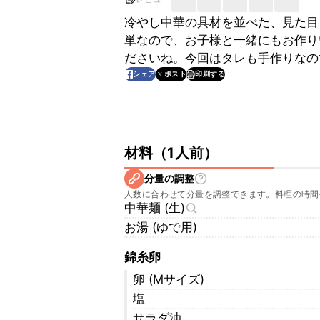
冷やし中華の具材を並べた、見た目
単なので、お子様と一緒にもお作り
ださいね。今回はタレも手作りなの
印刷する
シェア
ポスト
材料
（
1人前
）
分量の調整
人数に合わせて分量を調整できます。料理の時間
中華麺 (生)
お湯 (ゆで用)
錦糸卵
卵 (Mサイズ)
塩
サラダ油