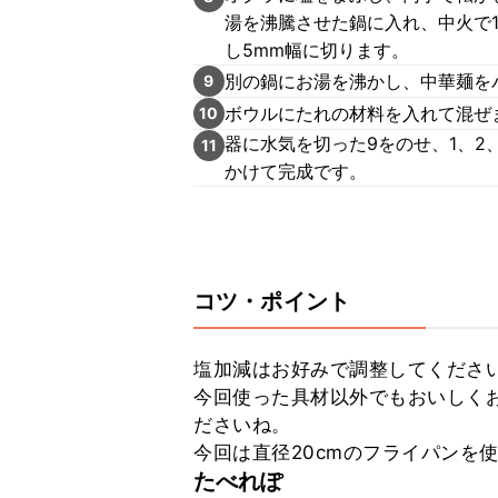
湯を沸騰させた鍋に入れ、中火で
し5mm幅に切ります。
別の鍋にお湯を沸かし、中華麺を
9
ボウルにたれの材料を入れて混ぜ
10
器に水気を切った9をのせ、1、2
11
かけて完成です。
コツ・ポイント
塩加減はお好みで調整してください
今回使った具材以外でもおいしく
ださいね。

今回は直径20cmのフライパンを
たべれぽ