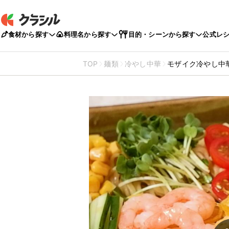
食材から探す
料理名から探す
目的・シーンから探す
公式レ
TOP
麺類
冷やし中華
モザイク冷やし中