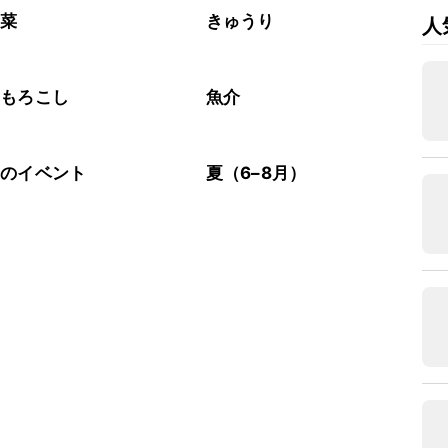
野菜
きゅうり
人
うもろこし
魚介
節のイベント
夏（6–8月）