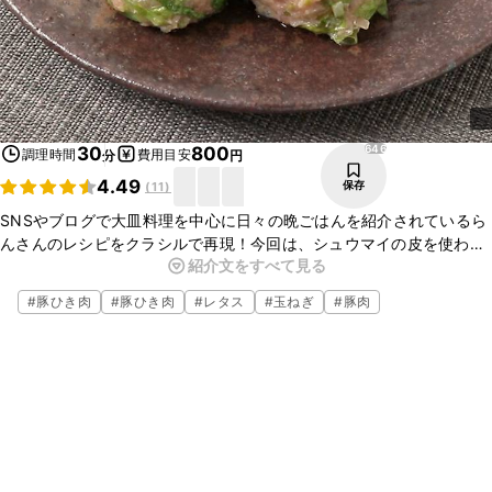
646
30
800
調理時間
費用目安
分
円
4.49
保存
(
11
)
SNSやブログで大皿料理を中心に日々の晩ごはんを紹介されているら
んさんのレシピをクラシルで再現！今回は、シュウマイの皮を使わ
紹介文をすべて見る
ず、千切りしたレタスで作るシュウマイのご紹介です。タネには細か
く叩いたエビを入れ、上に丸々エビをのせている贅沢なシュウマイで
#
豚ひき肉
#
豚ひき肉
#
レタス
#
玉ねぎ
#
豚肉
す。プリプリの食感も楽しむことができますよ。ぜひ作ってみてくだ
さい。