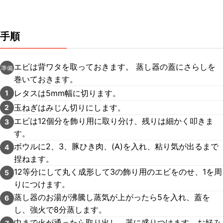
手順
エビは背ワタを取っておきます。 蒸し器の蓋にさらしを
準備
巻いておきます。
レタスは5mm幅に切ります。
1
玉ねぎはみじん切りにします。
2
エビは12個分を飾り用に取り分け、残りは細かく叩きま
3
す。
ボウルに2、3、豚ひき肉、(A)を入れ、粘り気が出るまで
4
捏ねます。
12等分にして丸く成形して3の飾り用のエビをのせ、1を周
5
りにつけます。
蒸し器のお湯が沸騰し蒸気が上がったら5を入れ、蓋を
6
し、強火で8分蒸します。
中まで火が通ったら取り出し、器に盛りつけます。お好み