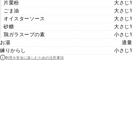
片栗粉
大さじ1
ごま油
大さじ1
オイスターソース
大さじ1
砂糖
大さじ1
鶏ガラスープの素
小さじ1
お湯
適量
練りからし
小さじ1
料理を安全に楽しむための注意事項