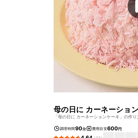
母の日に カーネーショ
「
母の日に カーネーションケーキ
」の作り
90
600
調理時間
費用目安
分
円
4.64
(
32
)