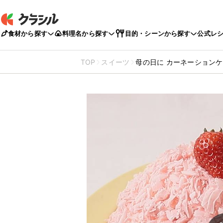
食材から探す
料理名から探す
目的・シーンから探す
公式レ
TOP
スイーツ
母の日に カーネーション