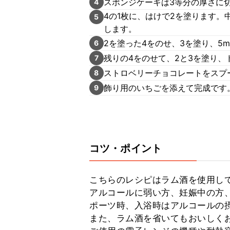
スポンジケーキは3等分の厚さに
4
4の1枚に、はけで2を塗ります。
5
します。
2を塗った4をのせ、3を塗り、5
6
残りの4をのせて、2と3を塗り、
7
ストロベリーチョコレートをスプ
8
飾り用のいちごを添えて完成です
9
コツ・ポイント
こちらのレシピはラム酒を使用し
アルコールに弱い方、妊娠中の方
ポーツ時、入浴時はアルコールの摂
また、ラム酒を省いてもおいしくお