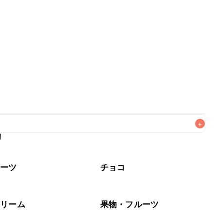
+
リ
なるべくお早めにお召し上がりください。

イーツ
チョコ
クリーム
果物・フルーツ