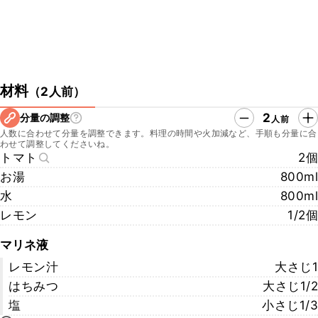
材料
（
2人前
）
2
分量の調整
人前
人数に合わせて分量を調整できます。料理の時間や火加減など、手順も分量に合
わせて調整してくださいね。
トマト
2個
お湯
800ml
水
800ml
レモン
1/2個
マリネ液
レモン汁
大さじ1
はちみつ
大さじ1/2
塩
小さじ1/3