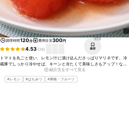
1365
120
300
調理時間
費用目安
分
円
4.53
保存
(
14
)
トマトを丸ごと使い、レモン汁に漬け込んださっぱりマリネです。冷
蔵庫でしっかり冷やせば、キーンと冷たくて美味しさもアップ！なに
紹介文をすべて見る
か物足りない食卓にも、このトマトマリネがあれば一気に華やかにな
ります。ぜひ作ってみて下さいね。
#
レモン
#
はちみつ
#
果物・フルーツ