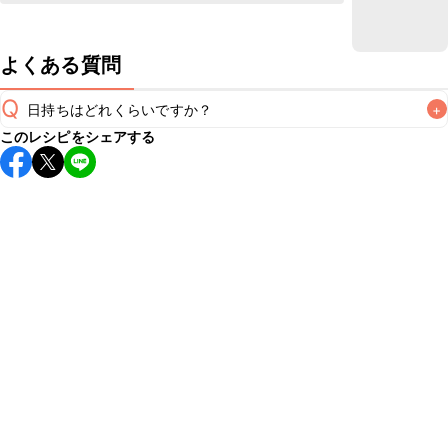
よくある質問
Q
日持ちはどれくらいですか？
+
このレシピをシェアする
保存期間は冷蔵で当日中が目安です。なるべくお早めにお召
し上がりください。

A
※日持ちは目安です。
こちら
の注意事項をご確認の上、正し