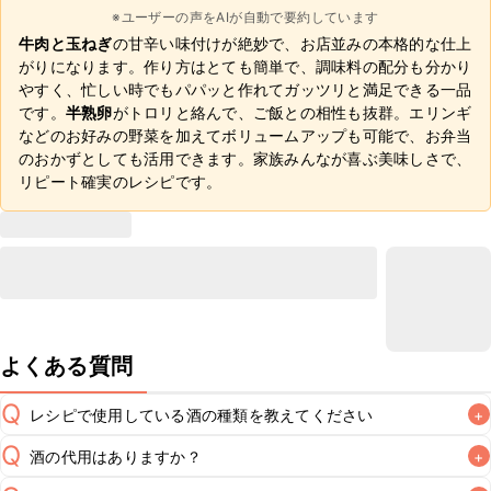
※ユーザーの声をAIが自動で要約しています
牛肉と玉ねぎ
の甘辛い味付けが絶妙で、お店並みの本格的な仕上
がりになります。作り方はとても簡単で、調味料の配分も分かり
やすく、忙しい時でもパパッと作れてガッツリと満足できる一品
です。
半熟卵
がトロリと絡んで、ご飯との相性も抜群。エリンギ
などのお好みの野菜を加えてボリュームアップも可能で、お弁当
のおかずとしても活用できます。家族みんなが喜ぶ美味しさで、
リピート確実のレシピです。
よくある質問
Q
レシピで使用している酒の種類を教えてください
+
Q
酒の代用はありますか？
+
A