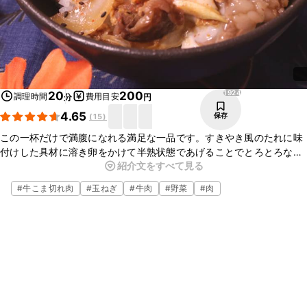
1924
20
200
調理時間
費用目安
分
円
4.65
保存
(
15
)
この一杯だけで満腹になれる満足な一品です。すきやき風のたれに味
付けした具材に溶き卵をかけて半熟状態であげることでとろとろな食
紹介文をすべて見る
感が味わえます。お好みで七味唐辛子や温泉卵などをのせてお召し上
がりください。
#
牛こま切れ肉
#
玉ねぎ
#
牛肉
#
野菜
#
肉