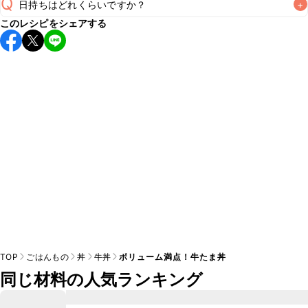
Q
日持ちはどれくらいですか？
+
A
このレシピをシェアする
こちらのレシピは出来たてをお召し上がりいただくことをお
すすめします。

A
※日持ちは目安です。
こちら
の注意事項をご確認の上、正し
TOP
ごはんもの
丼
牛丼
ボリューム満点！牛たま丼
同じ材料の人気ランキング