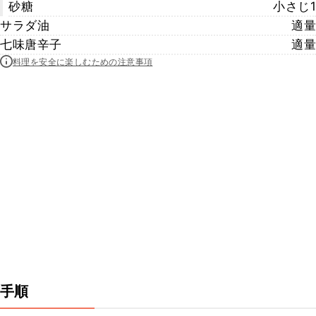
砂糖
小さじ1
サラダ油
適量
七味唐辛子
適量
料理を安全に楽しむための注意事項
手順