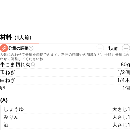
材料
（
1人前
）
1
分量の調整
人前
人数に合わせて分量を調整できます。料理の時間や火加減など、手順も分量に合
わせて調整してくださいね。
牛こま切れ肉
80g
玉ねぎ
1/2個
白ねぎ
1/4本
卵
1個
(A)
しょうゆ
大さじ1
みりん
大さじ1
酒
大さじ1