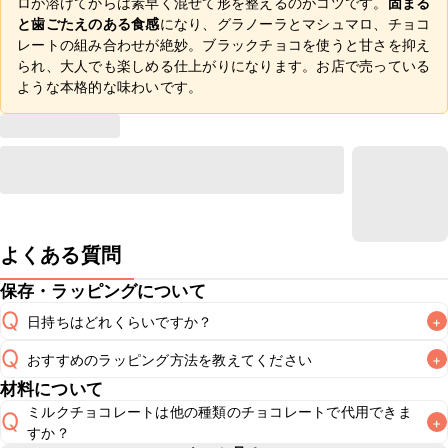
ロが溶けてからは素早く混ぜて形を整えるのがコツです。
固まる
と歯ごたえのある食感
になり、グラノーラとマシュマロ、チョコ
レートの組み合わせが絶妙。ブラックチョコを使うと甘さを抑え
られ、大人でも楽しめる仕上がりになります。お店で売っている
ような本格的な味わいです。
よくある質問
保存・ラッピングについて
Q
日持ちはどれくらいですか？
+
Q
おすすめのラッピング方法を教えてください
+
保存期間は冷蔵で2~3日が目安です。なるべくお早めにお召
A
材料について
こちら
でラッピング方法をご紹介しています。お好みのラッ
ミルクチョコレートは他の種類のチョコレートで代用できま
Q
+
ピング方法をお試しください。なお、要冷蔵のスイーツのた
A
すか？
め、お持ち運びの際は保冷剤をつけることをおすすめいたし