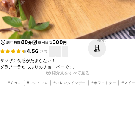
4020
80
300
調理時間
費用目安
分
円
4.56
保存
(
32
)
ザクザク食感がたまらない！
グラノーラたっぷりのチョコバーです。
紹介文をすべて見る
溶かしたマシュマロにチョコレートを混ぜて固めるのでずっしりとし
ますが、ナッツやドライフルーツが入ったグラノーラが軽さを演出し
#
チョコ
#
マシュマロ
#
バレンタインデー
#
ホワイトデー
#
スイ
てくれます。