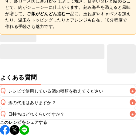
す。豚ロース肉に薄力粉をまぶして焼き、甘辛いタレと絡めるこ
とで、肉がジューシーに仕上がります。刻み海苔を添えると風味
が増して、
ご飯がどんどん進む
一品に。玉ねぎやキャベツを加え
たり、温玉をトッピングしたりとアレンジも自在。10分程度で
作れる手軽さも魅力です。
よくある質問
Q
レシピで使用している酒の種類を教えてください
+
Q
酒の代用はありますか？
+
A
Q
日持ちはどれくらいですか？
+
A
このレシピをシェアする
こちらのレシピは出来たてをお召し上がりいただくことをお
すすめします。
