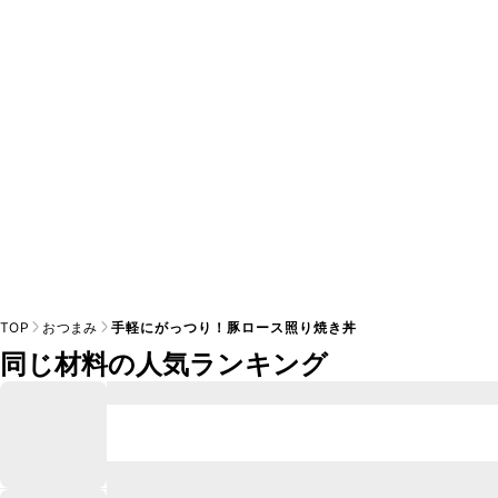
A
※日持ちは目安です。
こちら
の注意事項をご確認の上、正し
TOP
おつまみ
手軽にがっつり！豚ロース照り焼き丼
同じ材料の人気ランキング