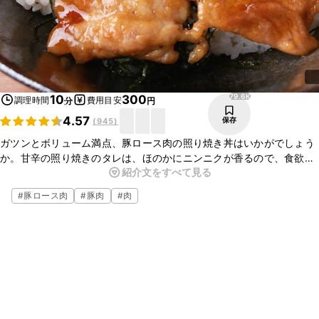
79.6K
10
300
調理時間
費用目安
分
円
4.57
保存
(
945
)
ガツンとボリューム満点、豚ロース肉の照り焼き丼はいかがでしょう
か。甘辛の照り焼きのタレは、ほのかにニンニクが香るので、食欲を
紹介文をすべて見る
そそります。簡単にできますので、ぜひ作ってみてくださいね。
#
豚ロース肉
#
豚肉
#
肉