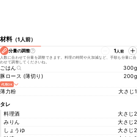
材料
（
1人前
）
1
分量の調整
人前
人数に合わせて分量を調整できます。料理の時間や火加減など、手順も分量に合
わせて調整してくださいね。
ごはん
300g
豚ロース (薄切り)
200g
代用OK
薄力粉
大さじ1
タレ
料理酒
大さじ2
みりん
大さじ2
しょうゆ
大さじ2