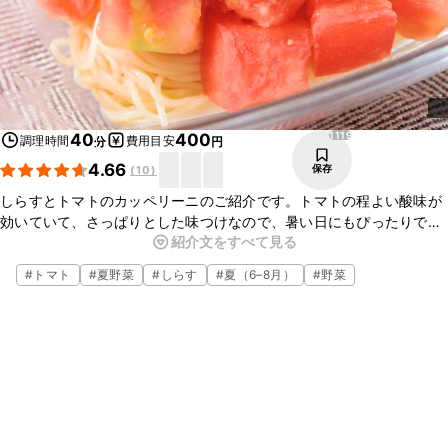
1119
40
400
調理時間
費用目安
分
円
4.66
保存
(
10
)
しらすとトマトのカッペリーニのご紹介です。トマトの程よい酸味が
効いていて、さっぱりとした味つけなので、暑い日にもぴったりです
紹介文をすべて見る
よ。ぜひ作ってみてくださいね。
#
トマト
#
夏野菜
#
しらす
#
夏（6–8月）
#
野菜