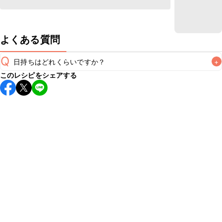
よくある質問
Q
日持ちはどれくらいですか？
+
このレシピをシェアする
保存期間は冷蔵で当日中が目安です。なるべくお早めにお召
し上がりください。

A
※日持ちは目安です。
こちら
の注意事項をご確認の上、正し