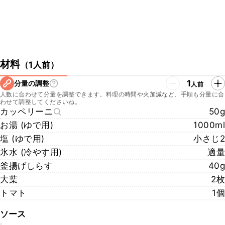
材料
（
1人前
）
1
分量の調整
人前
人数に合わせて分量を調整できます。料理の時間や火加減など、手順も分量に合
わせて調整してくださいね。
カッペリーニ
50g
お湯 (ゆで用)
1000ml
塩 (ゆで用)
小さじ2
氷水 (冷やす用)
適量
釜揚げしらす
40g
大葉
2枚
トマト
1個
ソース