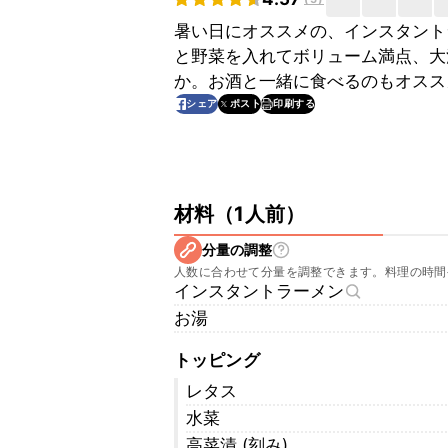
暑い日にオススメの、インスタント
と野菜を入れてボリューム満点、大
か。お酒と一緒に食べるのもオスス
印刷する
シェア
ポスト
材料
（
1人前
）
分量の調整
人数に合わせて分量を調整できます。料理の時間
インスタントラーメン
お湯
トッピング
レタス
水菜
高菜漬 (刻み)