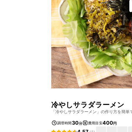
冷やしサラダラーメン
「
冷やしサラダラーメン
」の作り方を簡単
30
400
調理時間
費用目安
分
円
4.57
(
5
)