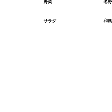
※日持ちは目安です。
こちら
野菜
冬
サラダ
和