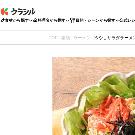
食材から探す
料理名から探す
目的・シーンから探す
公式レ
TOP
麺類
ラーメン
冷やしサラダラーメ