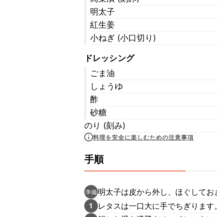
明太子
紅生姜
小ねぎ (小口切り)
ドレッシング
ごま油
しょうゆ
酢
砂糖
のり (刻み)
料理を安全に楽しむための注意事項
手順
明太子は皮から外し、ほぐしてお
準備
レタスは一口大に手でちぎります
1