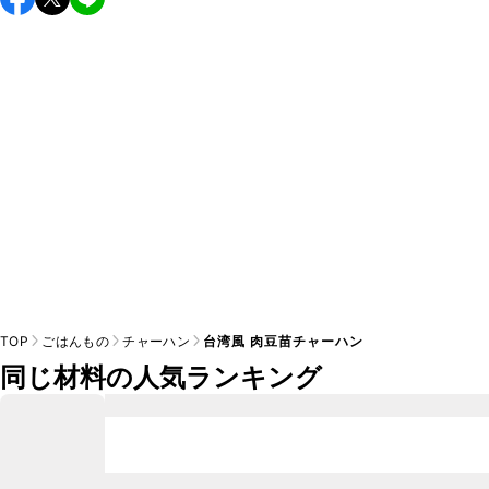
し上がりください。

A
※日持ちは目安です。
こちら
の注意事項をご確認の上、正し
TOP
ごはんもの
チャーハン
台湾風 肉豆苗チャーハン
同じ材料の人気ランキング