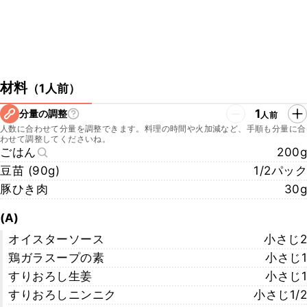
材料
（
1人前
）
1
分量の調整
人前
人数に合わせて分量を調整できます。料理の時間や火加減など、手順も分量に合
わせて調整してくださいね。
ごはん
200g
豆苗 (90g)
1/2パック
豚ひき肉
30g
(A)
オイスターソース
小さじ2
鶏ガラスープの素
小さじ1
すりおろし生姜
小さじ1
すりおろしニンニク
小さじ1/2