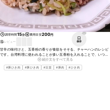
195
15
200
調理時間
費用目安
分
円
レビュー
保存
甘辛の味付けと、五香粉の香りが食欲をそそる、チャーハンのレシピ
です。台湾料理に使われることが多い五香粉を入れることで、いつも
紹介文をすべて見る
のチャーハンとは違った味わいになります。ニンニクや生姜の香りも
食欲をそそります。
#
豚ひき肉
#
豚ひき肉
#
豆苗
#
豚肉
#
ひき肉