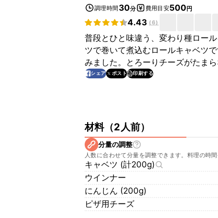
30
500
調理時間
費用目安
分
円
4.43
(
6
)
普段とひと味違う、変わり種ロール
ツで巻いて煮込むロールキャベツで
みました。とろーりチーズがたまら
印刷する
シェア
ポスト
材料
（
2人前
）
分量の調整
人数に合わせて分量を調整できます。料理の時間
キャベツ (計200g)
ウインナー
にんじん (200g)
ピザ用チーズ