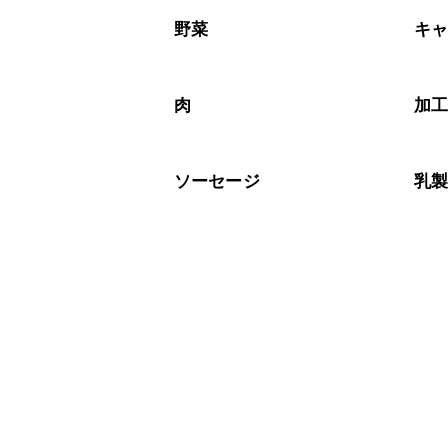
A
※日持ちは目安です。
こちら
野菜
キ
肉
加
ソーセージ
乳