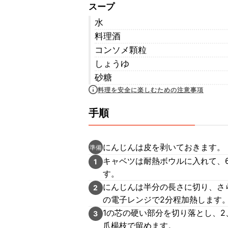
スープ
水
料理酒
コンソメ顆粒
しょうゆ
砂糖
料理を安全に楽しむための注意事項
手順
にんじんは皮を剥いておきます。
準備
キャベツは耐熱ボウルに入れて、
1
す。
にんじんは半分の長さに切り、さ
2
の電子レンジで2分程加熱します
1の芯の硬い部分を切り落とし、
3
爪楊枝で留めます。