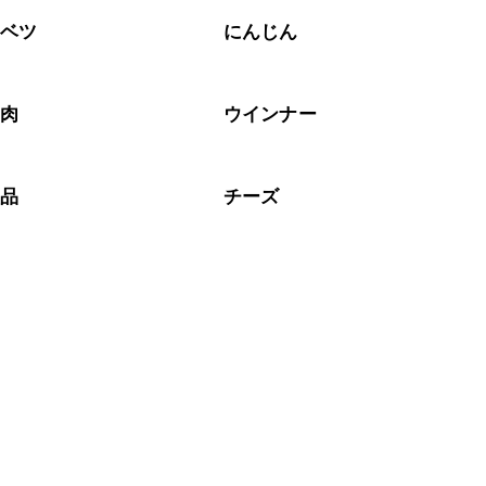
ャベツ
にんじん
工肉
ウインナー
製品
チーズ