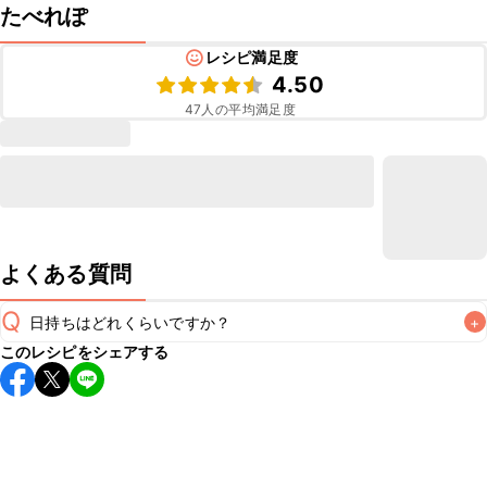
たべれぽ
レシピ満足度
4.50
47
人の平均満足度
よくある質問
Q
日持ちはどれくらいですか？
+
このレシピをシェアする
保存期間は冷蔵で翌日中が目安です。なるべくお早めにお召
し上がりください。

A
※日持ちは目安です。
こちら
の注意事項をご確認の上、正し