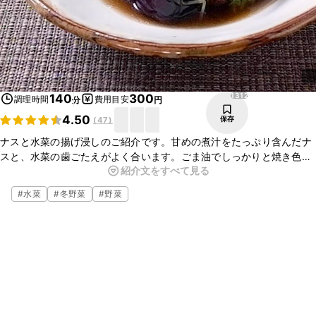
1312
140
300
調理時間
費用目安
分
円
4.50
保存
(
47
)
ナスと水菜の揚げ浸しのご紹介です。甘めの煮汁をたっぷり含んだナ
スと、水菜の歯ごたえがよく合います。ごま油でしっかりと焼き色を
紹介文をすべて見る
つけてますので、風味よく仕上がってます。お好みの野菜を入れると
アレンジが広がりますので、ぜひお試しくださいね。
#
水菜
#
冬野菜
#
野菜