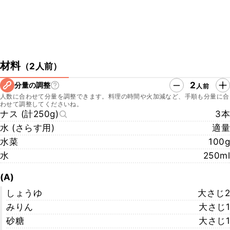
材料
（
2人前
）
2
分量の調整
人前
人数に合わせて分量を調整できます。料理の時間や火加減など、手順も分量に合
わせて調整してくださいね。
ナス (計250g)
3本
水 (さらす用)
適量
水菜
100g
水
250ml
(A)
しょうゆ
大さじ2
みりん
大さじ1
砂糖
大さじ1