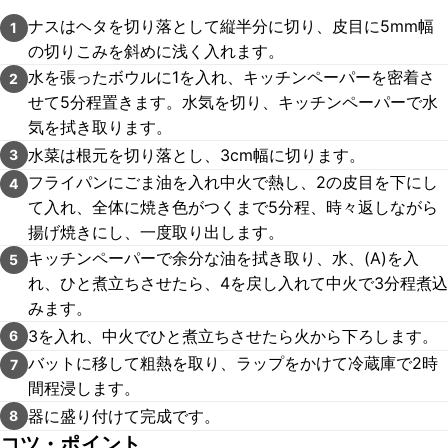
ナスはヘタを切り落として縦半分に切り、皮目に5mm幅
1
の切りこみを斜めに浅く入れます。
水を張ったボウルに1を入れ、キッチンペーパーを密着さ
2
せて5分程置きます。水気を切り、キッチンペーパーで水
気を拭き取ります。
水菜は根元を切り落とし、3cm幅に切ります。
3
フライパンにごま油を入れ中火で熱し、2の皮目を下にし
4
て入れ、全体に焼き色がつくまで5分程、時々返しながら
揚げ焼きにし、一度取り出します。
キッチンペーパーで余分な油を拭き取り、水、(A)を入
5
れ、ひと煮立ちさせたら、4を戻し入れて中火で3分程煮込
みます。
3を入れ、中火でひと煮立ちさせたら火から下ろします。
6
バットに移して粗熱を取り、ラップをかけて冷蔵庫で2時
7
間程浸します。
器に盛り付けて完成です。
8
コツ・ポイント