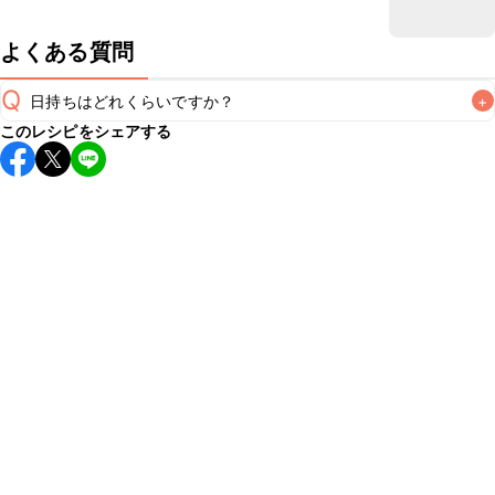
よくある質問
Q
日持ちはどれくらいですか？
+
このレシピをシェアする
保存期間は冷蔵で当日中が目安です。なるべくお早めにお召
し上がりください。

A
※日持ちは目安です。
こちら
の注意事項をご確認の上、正し