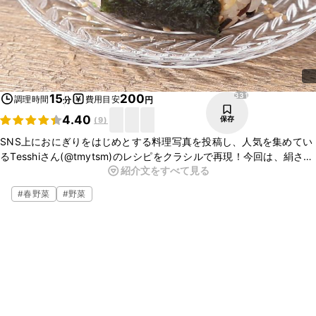
331
15
200
調理時間
費用目安
分
円
4.40
保存
(
9
)
SNS上におにぎりをはじめとする料理写真を投稿し、人気を集めてい
るTesshiさん(@tmytsm)のレシピをクラシルで再現！今回は、絹さや
紹介文をすべて見る
と昆布の天かすおにぎりのレシピをご紹介します。めんつゆと塩昆布
で簡単に味付けができるので、おすすめですよ。鮮やかな絹さやで彩
#
春野菜
#
野菜
りも良いので、ぜひ作ってみてくださいね。