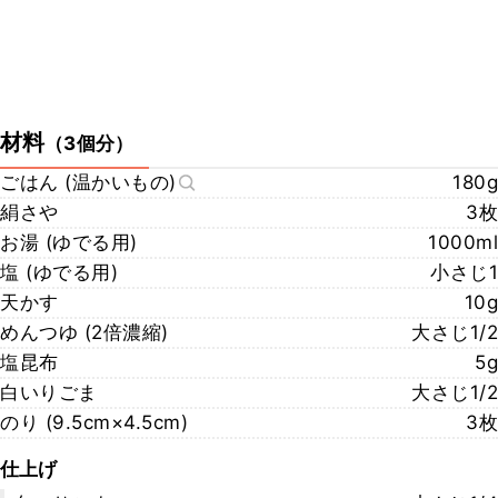
材料
（
3個分
）
ごはん (温かいもの)
180g
絹さや
3枚
お湯 (ゆでる用)
1000ml
塩 (ゆでる用)
小さじ1
天かす
10g
めんつゆ (2倍濃縮)
大さじ1/2
塩昆布
5g
白いりごま
大さじ1/2
のり (9.5cm×4.5cm)
3枚
仕上げ