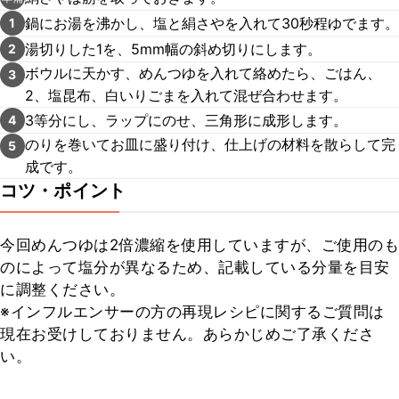
鍋にお湯を沸かし、塩と絹さやを入れて30秒程ゆでます。
1
湯切りした1を、5mm幅の斜め切りにします。
2
ボウルに天かす、めんつゆを入れて絡めたら、ごはん、
3
2、塩昆布、白いりごまを入れて混ぜ合わせます。
3等分にし、ラップにのせ、三角形に成形します。
4
のりを巻いてお皿に盛り付け、仕上げの材料を散らして完
5
成です。
コツ・ポイント
今回めんつゆは2倍濃縮を使用していますが、ご使用のも
のによって塩分が異なるため、記載している分量を目安
に調整ください。

※インフルエンサーの方の再現レシピに関するご質問は
現在お受けしておりません。あらかじめご了承くださ
い。