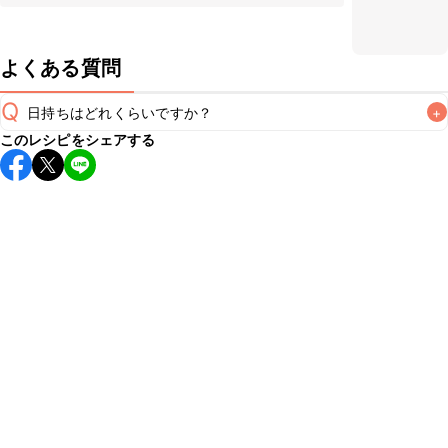
よくある質問
Q
日持ちはどれくらいですか？
+
このレシピをシェアする
保存期間は冷蔵で当日中が目安です。なるべくお早めにお召
し上がりください。

A
※日持ちは目安です。
こちら
の注意事項をご確認の上、正し