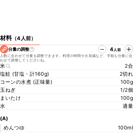
材料
（
4人前
）
4
分量の調整
人前
人数に合わせて分量を調整できます。料理の時間や火加減など、手順も分量に合
わせて調整してくださいね。
米
2合
塩鮭 (甘塩・計160g)
2切れ
コーンの水煮 (正味量)
100g
玉ねぎ
1/2個
まいたけ
100g
水
適量
(A)
めんつゆ
100ml