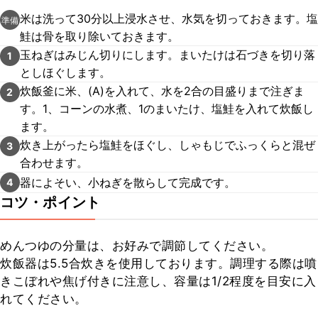
米は洗って30分以上浸水させ、水気を切っておきます。塩
準備
鮭は骨を取り除いておきます。
玉ねぎはみじん切りにします。まいたけは石づきを切り落
1
としほぐします。
炊飯釜に米、(A)を入れて、水を2合の目盛りまで注ぎま
2
す。1、コーンの水煮、1のまいたけ、塩鮭を入れて炊飯し
ます。
炊き上がったら塩鮭をほぐし、しゃもじでふっくらと混ぜ
3
合わせます。
器によそい、小ねぎを散らして完成です。
4
コツ・ポイント
めんつゆの分量は、お好みで調節してください。

炊飯器は5.5合炊きを使用しております。調理する際は噴
きこぼれや焦げ付きに注意し、容量は1/2程度を目安に入
れてください。