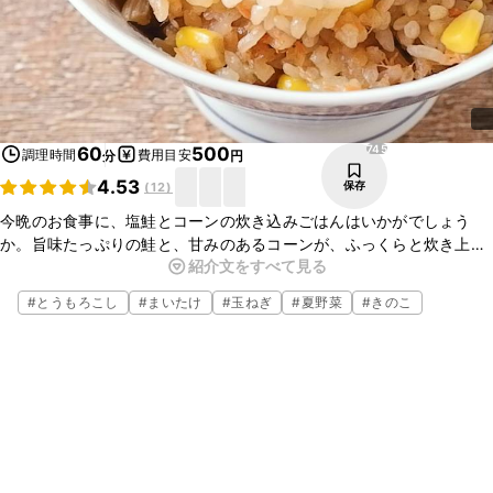
745
60
500
調理時間
費用目安
分
円
4.53
保存
(
12
)
今晩のお食事に、塩鮭とコーンの炊き込みごはんはいかがでしょう
か。旨味たっぷりの鮭と、甘みのあるコーンが、ふっくらと炊き上
紹介文をすべて見る
がったバターが香るごはんによく合い、おにぎりにしても、とてもお
いしいですよ。ぜひお試しくださいね。
#
とうもろこし
#
まいたけ
#
玉ねぎ
#
夏野菜
#
きのこ