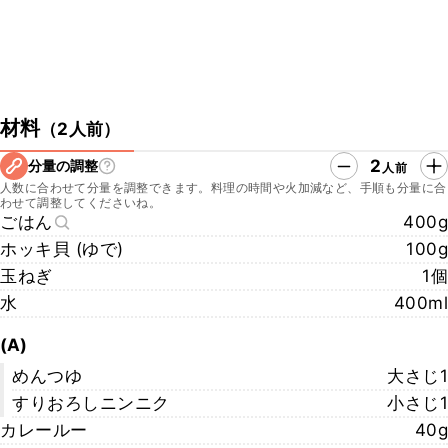
材料
（
2人前
）
2
分量の調整
人前
人数に合わせて分量を調整できます。料理の時間や火加減など、手順も分量に合
わせて調整してくださいね。
ごはん
400g
ホッキ貝 (ゆで)
100g
玉ねぎ
1個
水
400ml
(A)
めんつゆ
大さじ1
すりおろしニンニク
小さじ1
カレールー
40g