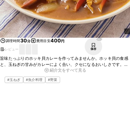
160
30
400
調理時間
費用目安
分
円
レビュー
保存
旨味たっぷりのホッキ貝カレーを作ってみませんか。ホッキ貝の食感
と、玉ねぎの甘みがカレーによく合い、クセになるおいしさです。め
紹介文をすべて見る
んつゆを加えると味にアクセントがつき、とてもおいしいです。ぜひ
お試しくださいね。
#
玉ねぎ
#
魚介料理
#
野菜