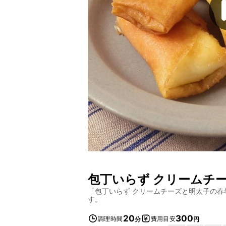
包丁いらず クリームチ
「
包丁いらず クリームチーズと明太子の春
す。
20
300
調理時間
費用目安
分
円