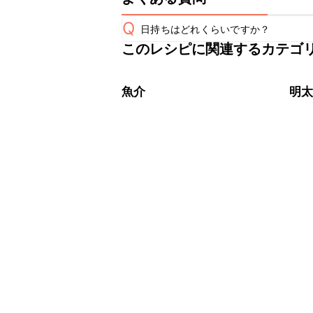
Q
日持ちはどれくらいですか？
このレシピに関連するカテゴ
保存期間は冷蔵で翌日中が目安です。
A
※日持ちは目安です。
こちら
魚介
明