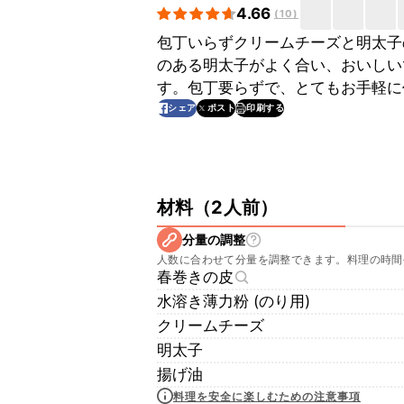
4.66
(
10
)
包丁いらずクリームチーズと明太子
のある明太子がよく合い、おいしい
す。包丁要らずで、とてもお手軽に
印刷する
シェア
ポスト
材料
（
2人前
）
分量の調整
人数に合わせて分量を調整できます。料理の時間
春巻きの皮
水溶き薄力粉 (のり用)
クリームチーズ
明太子
揚げ油
料理を安全に楽しむための注意事項