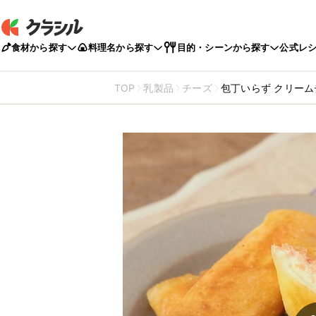
食材から探す
料理名から探す
目的・シーンから探す
公式レ
TOP
乳製品
チーズ
包丁いらず クリー