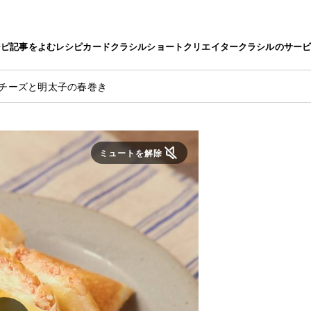
シピ
記事をよむ
レシピカード
クラシルショート
クリエイター
クラシルのサー
ムチーズと明太子の春巻き
ミュートを解除