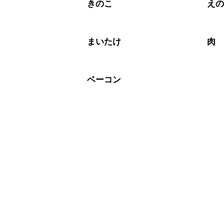
きのこ
え
まいたけ
肉
ベーコン