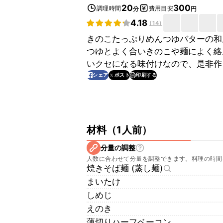
20
300
調理時間
費用目安
分
円
4.18
(
14
)
きのこたっぷりめんつゆバターの和
つゆとよく合いきのこや麺によく絡
いクセになる味付けなので、是非作
印刷する
シェア
ポスト
材料
（
1人前
）
分量の調整
人数に合わせて分量を調整できます。料理の時間
焼きそば麺 (蒸し麺)
まいたけ
しめじ
えのき
薄切りハーフベーコン