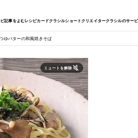
シピ
記事をよむ
レシピカード
クラシルショート
クリエイター
クラシルのサー
んつゆバターの和風焼きそば
ミュートを解除