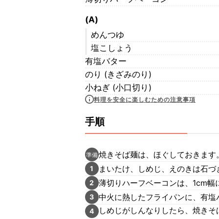
(A)
めんつゆ
塩こしょう
有塩バター
のり (きざみのり)
小ねぎ (小口切り)
料理を安全に楽しむための注意事項
手順
焼きそば麺は、ほぐしておきます
準備
まいたけ、しめじ、えのきは石づ
1
薄切りハーフベーコンは、1cm幅
2
中火に熱したフライパンに、有塩
3
しめじがしんなりしたら、焼きそ
4