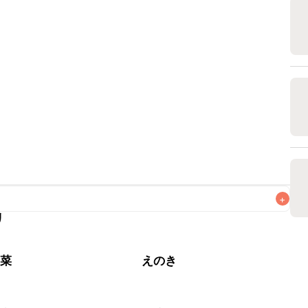
+
リ
がりいただくことをおすすめします。

野菜
えのき