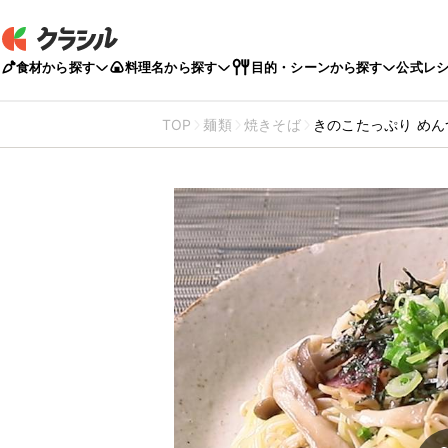
食材から探す
料理名から探す
目的・シーンから探す
公式レ
TOP
麺類
焼きそば
きのこたっぷり め