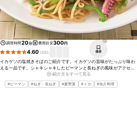
679
20
300
調理時間
費用目安
分
円
4.60
保存
(
20
)
イカゲソの塩焼きそばのご紹介です。イカゲソの旨味がたっぷり味わ
える一品です。シャキシャキしたピーマンと長ねぎの風味がアクセン
紹介文をすべて見る
トになり、とても美味しいです。簡単に作れますのでお昼ご飯におす
すめです。ぜひお試しください。
#
ピーマン
#
ねぎ・長ねぎ
#
夏野菜
#
イカ
#
魚介料理