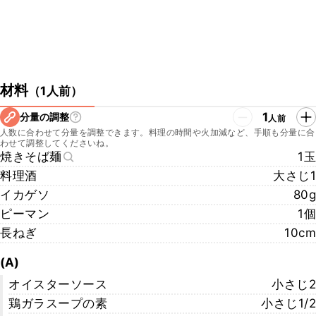
材料
（
1人前
）
1
分量の調整
人前
人数に合わせて分量を調整できます。料理の時間や火加減など、手順も分量に合
わせて調整してくださいね。
焼きそば麺
1玉
料理酒
大さじ1
イカゲソ
80g
ピーマン
1個
長ねぎ
10cm
(A)
オイスターソース
小さじ2
鶏ガラスープの素
小さじ1/2