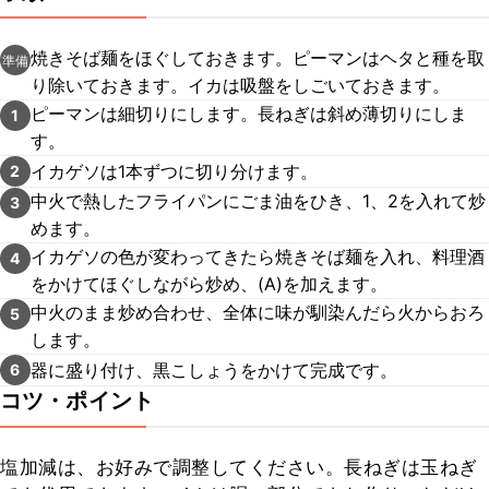
焼きそば麺をほぐしておきます。ピーマンはヘタと種を取
準備
り除いておきます。イカは吸盤をしごいておきます。
ピーマンは細切りにします。長ねぎは斜め薄切りにしま
1
す。
イカゲソは1本ずつに切り分けます。
2
中火で熱したフライパンにごま油をひき、1、2を入れて炒
3
めます。
イカゲソの色が変わってきたら焼きそば麺を入れ、料理酒
4
をかけてほぐしながら炒め、(A)を加えます。
中火のまま炒め合わせ、全体に味が馴染んだら火からおろ
5
します。
器に盛り付け、黒こしょうをかけて完成です。
6
コツ・ポイント
塩加減は、お好みで調整してください。長ねぎは玉ねぎ