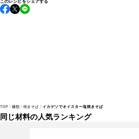
このレシピをシェアする
こちらのレシピは出来たてをお召し上がりいただくことをお
すすめします。

A
※日持ちは目安です。
こちら
の注意事項をご確認の上、正し
TOP
麺類
焼きそば
イカゲソでオイスター塩焼きそば
同じ材料の人気ランキング