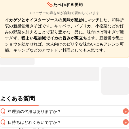
たべれぽ AI要約
※ユーザーの声をAIが自動で要約しています
イカゲソとオイスターソースの風味が絶妙にマッチ
した、和洋折
衷の新感覚焼きそばです。キャベツ、パプリカ、小松菜などお好
みの野菜を加えることで彩り豊かな一品に。味付けは薄すぎず濃
すぎず、
程よい塩加減でイカの旨みが際立ちます
。豆板醤や黒コ
ショウを効かせれば、大人向けのピリ辛な味わいにもアレンジ可
能。キャンプなどのアウトドア料理としても人気です。
よくある質問
Q
料理酒の代用はありますか？
+
Q
日持ちはどれくらいですか？
+
A