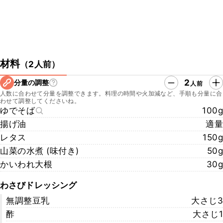
材料
（
2人前
）
2
分量の調整
人前
人数に合わせて分量を調整できます。料理の時間や火加減など、手順も分量に合
わせて調整してくださいね。
ゆでそば
100g
揚げ油
適量
レタス
150g
山菜の水煮 (味付き)
50g
かいわれ大根
30g
わさびドレッシング
無調整豆乳
大さじ3
酢
大さじ1