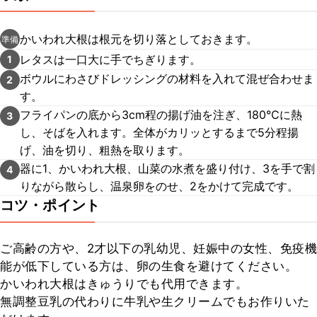
かいわれ大根は根元を切り落としておきます。
準備
レタスは一口大に手でちぎります。
1
ボウルにわさびドレッシングの材料を入れて混ぜ合わせま
2
す。
フライパンの底から3cm程の揚げ油を注ぎ、180℃に熱
3
し、そばを入れます。全体がカリッとするまで5分程揚
げ、油を切り、粗熱を取ります。
器に1、かいわれ大根、山菜の水煮を盛り付け、3を手で割
4
りながら散らし、温泉卵をのせ、2をかけて完成です。
コツ・ポイント
ご高齢の方や、2才以下の乳幼児、妊娠中の女性、免疫機
能が低下している方は、卵の生食を避けてください。

かいわれ大根はきゅうりでも代用できます。

無調整豆乳の代わりに牛乳や生クリームでもお作りいた