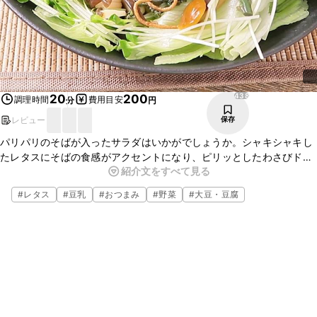
438
20
200
調理時間
費用目安
分
円
レビュー
保存
パリパリのそばが入ったサラダはいかがでしょうか。シャキシャキし
たレタスにそばの食感がアクセントになり、ピリッとしたわさびド
紹介文をすべて見る
レッシングが絶妙な味わいです。温泉卵を崩してよく混ぜ合わせて召
し上がってくださいね。
#
レタス
#
豆乳
#
おつまみ
#
野菜
#
大豆・豆腐