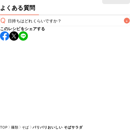
よくある質問
Q
日持ちはどれくらいですか？
+
このレシピをシェアする
保存期間は冷蔵で当日中が目安です。なるべくお早めにお召
し上がりください。

A
※日持ちは目安です。
こちら
の注意事項をご確認の上、正し
TOP
麺類
そば
パリパリおいしい そばサラダ