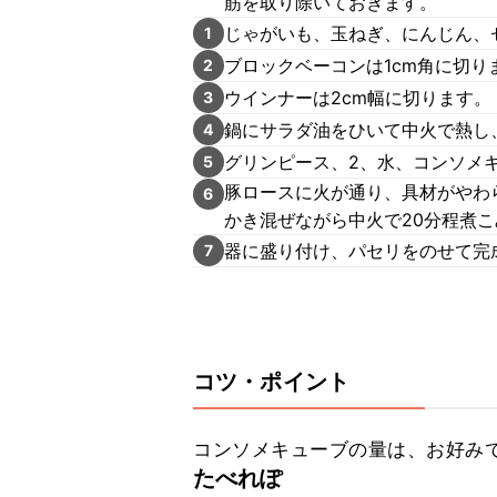
筋を取り除いておきます。
じゃがいも、玉ねぎ、にんじん、
1
ブロックベーコンは1cm角に切り
2
ウインナーは2cm幅に切ります。
3
鍋にサラダ油をひいて中火で熱し
4
グリンピース、2、水、コンソメ
5
豚ロースに火が通り、具材がやわ
6
かき混ぜながら中火で20分程煮こ
器に盛り付け、パセリをのせて完
7
コツ・ポイント
コンソメキューブの量は、お好み
たべれぽ