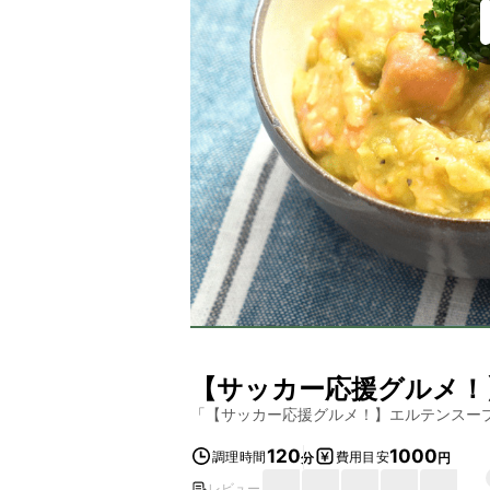
【サッカー応援グルメ！
「
【サッカー応援グルメ！】エルテンスー
120
1000
調理時間
費用目安
分
円
レビュー