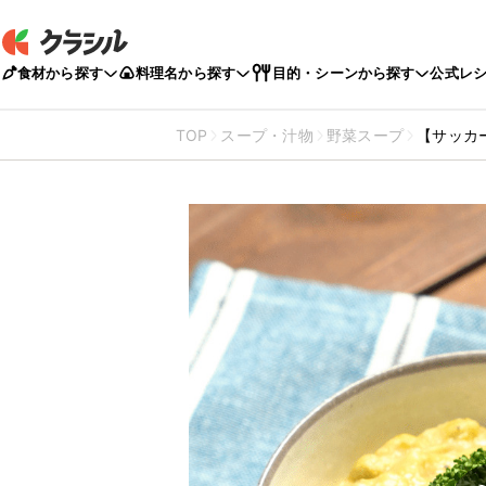
食材から探す
料理名から探す
目的・シーンから探す
公式レ
TOP
スープ・汁物
野菜スープ
【サッカ