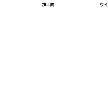
加工肉
ウ