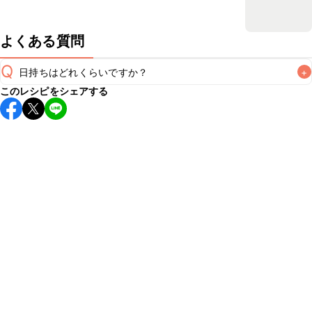
よくある質問
Q
日持ちはどれくらいですか？
+
このレシピをシェアする
保存期間は冷蔵で翌日中が目安です。なるべくお早めにお召
し上がりください。

A
※日持ちは目安です。
こちら
の注意事項をご確認の上、正し