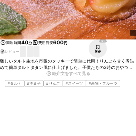
1607
40
600
調理時間
費用目安
分
円
レビュー
保存
難しいタルト生地を市販のクッキーで簡単に代用！りんごを甘く煮詰
めて簡単タルトタタン風に仕上げました。子供たちの3時のおやつ
紹介文をすべて見る
に、自分へのご褒美に。休日にちょっと甘いものを作りたい時に。ぜ
ひ作ってみてくださいね。
#
タルト
#
洋菓子
#
りんご
#
スイーツ
#
果物・フルーツ