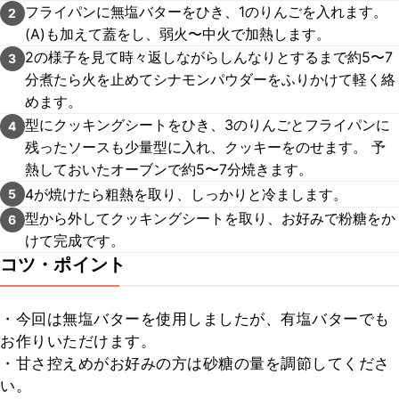
フライパンに無塩バターをひき、1のりんごを入れます。
2
(A)も加えて蓋をし、弱火〜中火で加熱します。
2の様子を見て時々返しながらしんなりとするまで約5〜7
3
分煮たら火を止めてシナモンパウダーをふりかけて軽く絡
めます。
型にクッキングシートをひき、3のりんごとフライパンに
4
残ったソースも少量型に入れ、クッキーをのせます。 予
熱しておいたオーブンで約5〜7分焼きます。
4が焼けたら粗熱を取り、しっかりと冷まします。
5
型から外してクッキングシートを取り、お好みで粉糖をか
6
けて完成です。
コツ・ポイント
・今回は無塩バターを使用しましたが、有塩バターでも
お作りいただけます。

・甘さ控えめがお好みの方は砂糖の量を調節してくださ
い。
