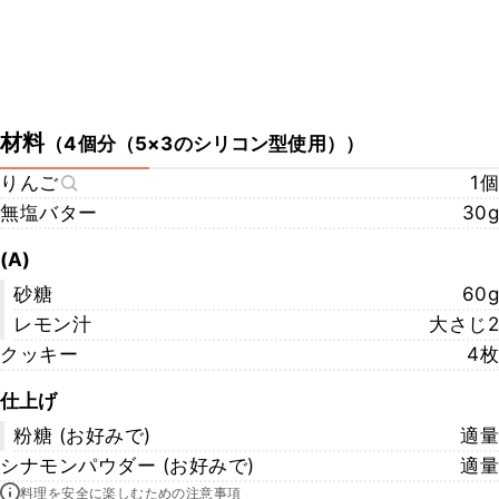
材料
（
4個分（5×3のシリコン型使用）
）
りんご
1個
無塩バター
30g
(A)
砂糖
60g
レモン汁
大さじ2
クッキー
4枚
仕上げ
粉糖 (お好みで)
適量
シナモンパウダー (お好みで)
適量
料理を安全に楽しむための注意事項