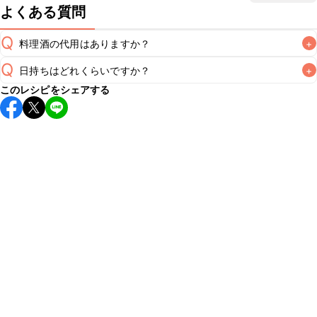
よくある質問
Q
料理酒の代用はありますか？
+
Q
日持ちはどれくらいですか？
+
A
このレシピをシェアする
こちらのレシピは出来たてをお召し上がりいただくことをお
すすめします。

A
※日持ちは目安です。
こちら
の注意事項をご確認の上、正し