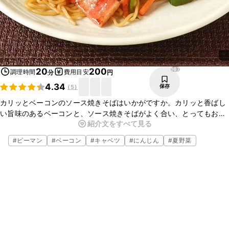
167
20
200
調理時間
費用目安
分
円
4.34
保存
(
5
)
カリッとベーコンのソース焼きそばはいかがですか。カリッと香ばし
い旨味のあるベーコンと、ソース焼きそばがよく合い、とってもおい
紹介文をすべて見る
しいですよ。ぜひお試しください。
#
ピーマン
#
ベーコン
#
キャベツ
#
にんじん
#
夏野菜