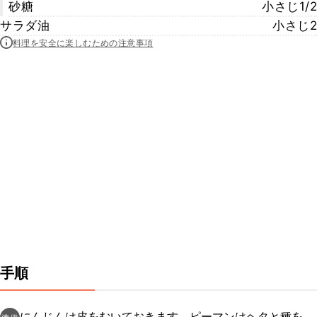
砂糖
小さじ1/2
サラダ油
小さじ2
料理を安全に楽しむための注意事項
手順
にんじんは皮をむいておきます。ピーマンはヘタと種を