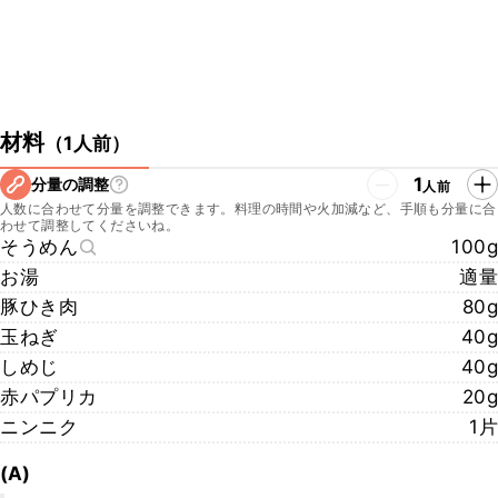
材料
（
1人前
）
1
分量の調整
人前
人数に合わせて分量を調整できます。料理の時間や火加減など、手順も分量に合
わせて調整してくださいね。
そうめん
100g
お湯
適量
豚ひき肉
80g
玉ねぎ
40g
しめじ
40g
赤パプリカ
20g
ニンニク
1片
(A)