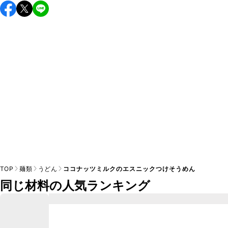
こちらのレシピは出来たてをお召し上がりいただくことをお
すすめします。

A
※日持ちは目安です。
こちら
の注意事項をご確認の上、正し
TOP
麺類
うどん
ココナッツミルクのエスニックつけそうめん
同じ材料の人気ランキング