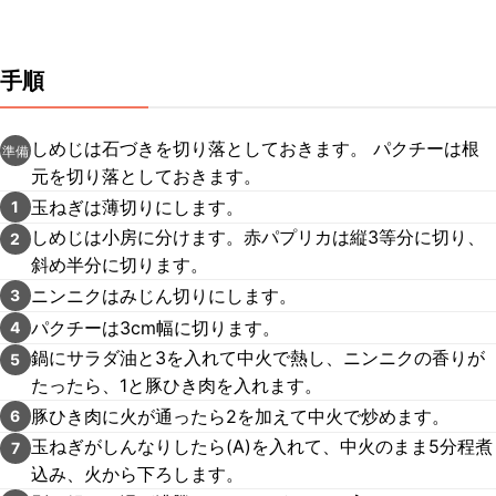
手順
しめじは石づきを切り落としておきます。 パクチーは根
準備
元を切り落としておきます。
玉ねぎは薄切りにします。
1
しめじは小房に分けます。赤パプリカは縦3等分に切り、
2
斜め半分に切ります。
ニンニクはみじん切りにします。
3
パクチーは3cm幅に切ります。
4
鍋にサラダ油と3を入れて中火で熱し、ニンニクの香りが
5
たったら、1と豚ひき肉を入れます。
豚ひき肉に火が通ったら2を加えて中火で炒めます。
6
玉ねぎがしんなりしたら(A)を入れて、中火のまま5分程煮
7
込み、火から下ろします。