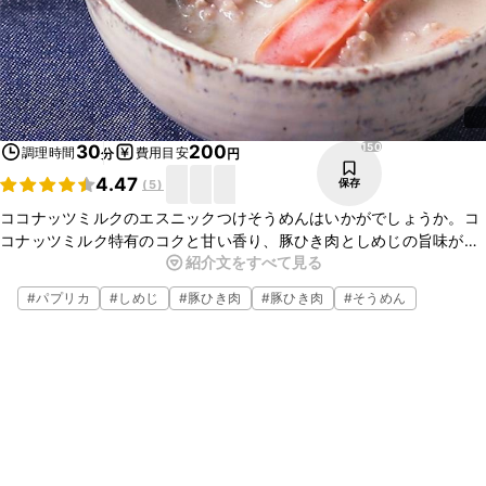
150
30
200
調理時間
費用目安
分
円
4.47
保存
(
5
)
ココナッツミルクのエスニックつけそうめんはいかがでしょうか。コ
コナッツミルク特有のコクと甘い香り、豚ひき肉としめじの旨味が効
紹介文をすべて見る
いたつけダレが、そうめんに絡んでおいしいですよ。いつもとひと味
違うつけそうめんをぜひ作ってみてくださいね。
#
パプリカ
#
しめじ
#
豚ひき肉
#
豚ひき肉
#
そうめん