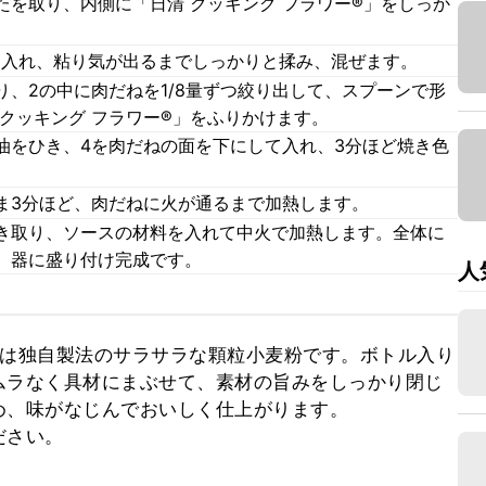
を取り、内側に「日清 クッキング フラワー®」をしっか
を入れ、粘り気が出るまでしっかりと揉み、混ぜます。
、2の中に肉だねを1/8量ずつ絞り出して、スプーンで形
クッキング フラワー®」をふりかけます。
油をひき、4を肉だねの面を下にして入れ、3分ほど焼き色
ま3分ほど、肉だねに火が通るまで加熱します。
き取り、ソースの材料を入れて中火で加熱します。全体に
、器に盛り付け完成です。
人
 」は独自製法のサラサラな顆粒小麦粉です。ボトル入り
ムラなく具材にまぶせて、素材の旨みをしっかり閉じ
、味がなじんでおいしく仕上がります。

ださい。