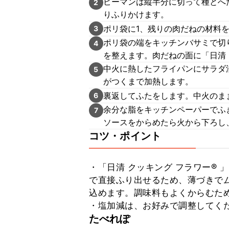
ピーマンは縦半分に切って種とへた
2
りふりかけます。
ポリ袋に1、残りの肉だねの材料
3
ポリ袋の端をキッチンバサミで切り
4
を整えます。肉だねの面に「日清 
中火に熱したフライパンにサラダ
5
がつくまで加熱します。
裏返してふたをします。中火のま
6
余分な脂をキッチンペーパーでふ
7
ソースをからめたら火から下ろし
コツ・ポイント
・「日清 クッキング フラワー®
で直接ふり出せるため、薄づきで
込めます。調味料もよくからむため
・塩加減は、お好みで調整してく
たべれぽ