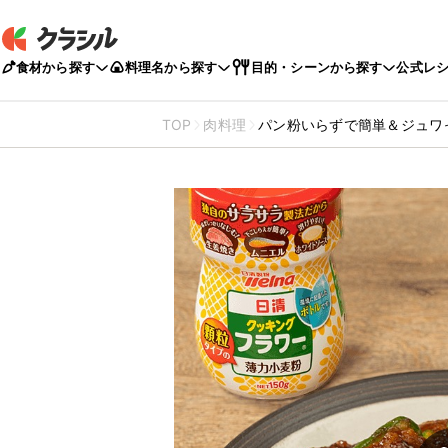
食材から探す
料理名から探す
目的・シーンから探す
公式レ
TOP
肉料理
パン粉いらずで簡単＆ジュワ