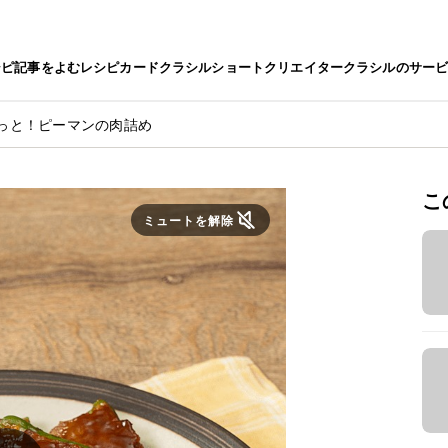
シピ
記事をよむ
レシピカード
クラシルショート
クリエイター
クラシルのサー
っと！ピーマンの肉詰め
こ
ミュートを解除