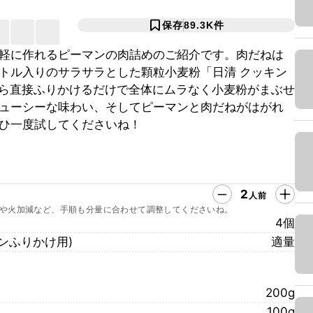
保存
89.3K
件
軽に作れるピーマンの肉詰めのご紹介です。肉だねは
トル入りのサラサラとした顆粒小麦粉「日清 クッキン
から直接ふりかけるだけで全体にムラなく小麦粉がまぶせ
ューシーな味わい、そしてピーマンと肉だねがはがれ
ひ一度試してくださいね！
2
人前
や火加減など、手順も分量に合わせて調整してくださいね。
4個
マンふりかけ用)
適量
200g
100g