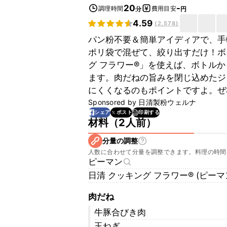
20
-
調理時間
費用目安
分
円
4.59
(
2,578
)
パン粉不要＆簡単アイディアで、手
ポリ袋で混ぜて、絞り出すだけ！ボ
グ フラワー®」を使えば、ボトル
ます。肉だねの旨みを閉じ込めたジ
にくくなるのもポイントですよ。ぜ
Sponsored by
日清製粉ウェルナ
印刷する
シェア
ポスト
材料
（
2人前
）
分量の調整
人数に合わせて分量を調整できます。料理の時間
ピーマン
日清 クッキング フラワー® (ピー
肉だね
牛豚合びき肉
玉ねぎ