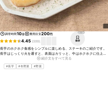
25.5K
10
200
調理時間
費用目安
分
円
4.45
保存
(
598
)
長芋のホクホク食感をシンプルに楽しめる、ステーキのご紹介です。
長芋はじっくり火を通すと、表面はカリッと、中はホクホクに仕上
紹介文をすべて見る
がっておいしいですよ。お酒のおつまみにもぴったりです。簡単なの
でぜひ試してみてくださいね。
#
長芋
#
冬野菜
#
野菜