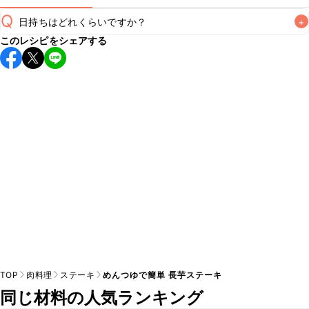
Q
日持ちはどれくらいですか？
+
このレシピをシェアする
保存期間は冷蔵で翌日中が目安です。なるべくお早めにお召
し上がりください。

A
※日持ちは目安です。
こちら
の注意事項をご確認の上、正し
TOP
肉料理
ステーキ
めんつゆで簡単 長芋ステーキ
同じ材料の人気ランキング