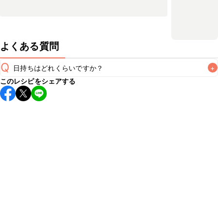
よくある質問
Q
日持ちはどれくらいですか？
+
このレシピをシェアする
保存期間は冷蔵で翌日中が目安です。なるべくお早めにお召
し上がりください。

A
※日持ちは目安です。
こちら
の注意事項をご確認の上、正し