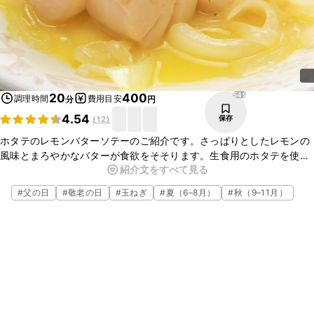
549
20
400
調理時間
費用目安
分
円
4.54
保存
(
12
)
ホタテのレモンバターソテーのご紹介です。さっぱりとしたレモンの
風味とまろやかなバターが食欲をそそります。生食用のホタテを使用
紹介文をすべて見る
して、さっと加熱することでプリプリの食感が味わえますよ。ぜひお
試しくださいね。
#
父の日
#
敬老の日
#
玉ねぎ
#
夏（6–8月）
#
秋（9–11月）