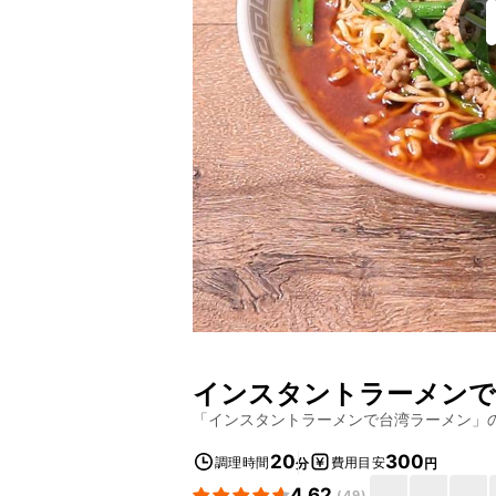
インスタントラーメンで
「
インスタントラーメンで台湾ラーメン
」
20
300
調理時間
費用目安
分
円
4.62
(
49
)