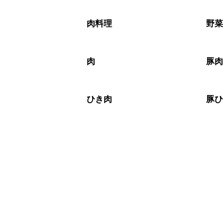
こちらのレシピは出来たてをお召し上
A
※日持ちは目安です。
こちら
肉料理
野
肉
豚
ひき肉
豚