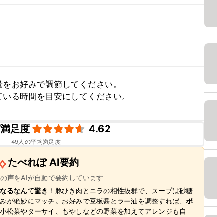
をお好みで調節してください。

ている時間を目安にしてください。
ピ満足度
4.62
49
人の平均満足度
たべれぽ AI要約
ーの声をAIが自動で要約しています
なるなんて驚き
！豚ひき肉とニラの相性抜群で、スープは砂糖
みが絶妙にマッチ。お好みで豆板醤とラー油を調整すれば、
ポ
小松菜やターサイ、もやしなどの野菜を加えてアレンジも自