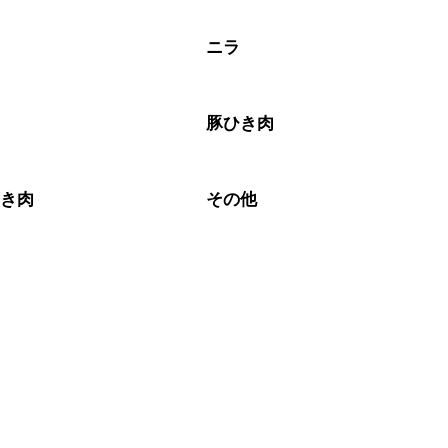
がりいただくことをおすすめします。

菜
ニラ
肉
豚ひき肉
ひき肉
その他