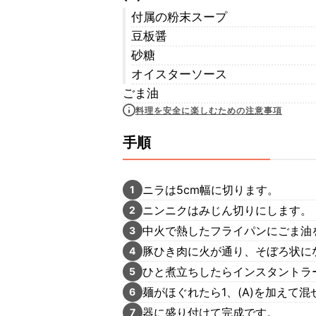
付属の粉末スープ
豆板醤
砂糖
オイスターソース
ごま油
料理を安全に楽しむための注意事項
手順
ニラは5cm幅に切ります。
1
ニンニクはみじん切りにします。
2
中火で熱したフライパンにごま油
3
豚ひき肉に火が通り、そぼろ状に
4
ひと煮立ちしたらインスタントラ
5
麺がほぐれたら1、(A)を加えて
6
器に盛り付けて完成です。
7