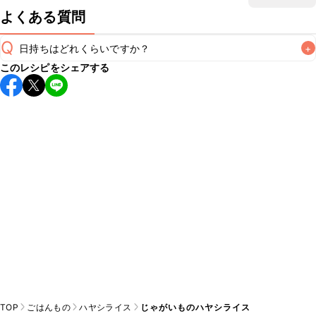
よくある質問
Q
日持ちはどれくらいですか？
+
このレシピをシェアする
保存期間は冷蔵で翌日中が目安です。なるべくお早めにお召
し上がりください。

A
※日持ちは目安です。
こちら
の注意事項をご確認の上、正し
TOP
ごはんもの
ハヤシライス
じゃがいものハヤシライス