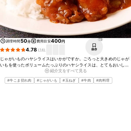
641
50
400
調理時間
費用目安
分
円
4.78
保存
(
14
)
じゃがいものハヤシライスはいかがですか。ごろっと大きめのじゃが
いもを使ったボリュームたっぷりのハヤシライスは、とてもおいしい
紹介文をすべて見る
ですよ。ぜひお試しください。
#
牛こま切れ肉
#
じゃがいも
#
玉ねぎ
#
牛肉
#
肉料理