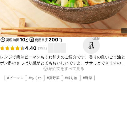
5130
10
200
調理時間
費用目安
分
円
4.40
保存
(
153
)
レンジで簡単ピーマンちくわ和えのご紹介です。香りの良いごま油と
ポン酢のさっぱり感がとてもおいしいですよ。ササっとできますの
紹介文をすべて見る
で、忙しいときやもう一品ほしいときにもおすすめです。ぜひ試して
みてくださいね。
#
ピーマン
#
ちくわ
#
夏野菜
#
練り物
#
野菜