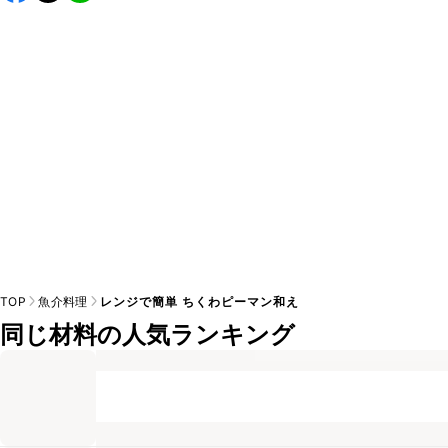
し上がりください。

A
※日持ちは目安です。
こちら
の注意事項をご確認の上、正し
TOP
魚介料理
レンジで簡単 ちくわピーマン和え
同じ材料の人気ランキング