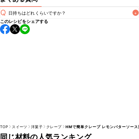
Q
日持ちはどれくらいですか？
+
このレシピをシェアする
保存期間は冷蔵で当日中が目安です。なるべくお早めにお召
し上がりください。

A
※日持ちは目安です。
こちら
の注意事項をご確認の上、正し
TOP
スイーツ
洋菓子
クレープ
HMで簡単クレープ レモンバターソース
同じ材料の人気ランキング