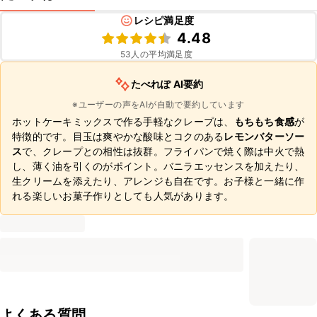
レシピ満足度
4.48
53
人の平均満足度
たべれぽ AI要約
※ユーザーの声をAIが自動で要約しています
ホットケーキミックスで作る手軽なクレープは、
もちもち食感
が
特徴的です。目玉は爽やかな酸味とコクのある
レモンバターソー
ス
で、クレープとの相性は抜群。フライパンで焼く際は中火で熱
し、薄く油を引くのがポイント。バニラエッセンスを加えたり、
生クリームを添えたり、アレンジも自在です。お子様と一緒に作
れる楽しいお菓子作りとしても人気があります。
よくある質問