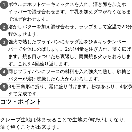
ボウルにホットケーキミックスを入れ、溶き卵を加えホ
1
イッパーで混ぜ合わせます。牛乳を加えダマがなくなるま
で混ぜ合わせます。
溶かしバターを加え混ぜ合わせ、ラップをして室温で20分
2
程休ませます。
強火で熱したフライパンにサラダ油をひきキッチンペー
3
パーで全体にのばします。2の1/4量を注ぎ入れ、薄く広げ
ます。焼き目がついたら裏返し、両面焼き火からおろしま
す。これを4回繰り返します。
同じフライパンにソースの材料を入れ強火で熱し、砂糖と
4
バターが溶け沸騰したら火からおろします。
3を三角形に折り、器に盛り付けます。粉糖をふり、4を添
5
えて完成です。
コツ・ポイント
クレープ生地は休ませることで生地の伸びがよくなり、
薄く焼くことが出来ます。
