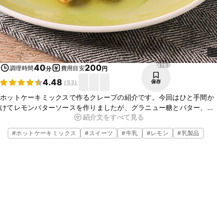
4783
40
200
調理時間
費用目安
分
円
4.48
保存
(
53
)
ホットケーキミックスで作るクレープの紹介です。今回はひと手間か
けてレモンバターソースを作りましたが、グラニュー糖とバター、
紹介文をすべて見る
メープルシロップ、はちみつを添えても美味しくできます。ぜひお試
しくださいね。　
#
ホットケーキミックス
#
スイーツ
#
牛乳
#
レモン
#
乳製品