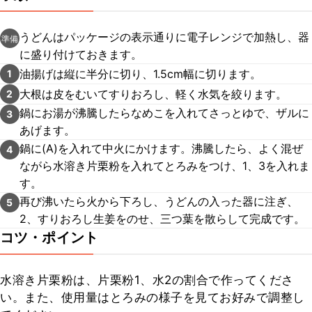
うどんはパッケージの表示通りに電子レンジで加熱し、器
準備
に盛り付けておきます。
油揚げは縦に半分に切り、1.5cm幅に切ります。
1
大根は皮をむいてすりおろし、軽く水気を絞ります。
2
鍋にお湯が沸騰したらなめこを入れてさっとゆで、ザルに
3
あげます。
鍋に(A)を入れて中火にかけます。沸騰したら、よく混ぜ
4
ながら水溶き片栗粉を入れてとろみをつけ、1、3を入れま
す。
再び沸いたら火から下ろし、うどんの入った器に注ぎ、
5
2、すりおろし生姜をのせ、三つ葉を散らして完成です。
コツ・ポイント
水溶き片栗粉は、片栗粉1、水2の割合で作ってくださ
い。また、使用量はとろみの様子を見てお好みで調整し