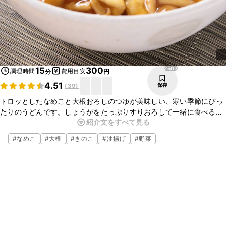
2507
15
300
調理時間
費用目安
分
円
4.51
保存
(
39
)
トロッとしたなめこと大根おろしのつゆが美味しい、寒い季節にぴっ
たりのうどんです。しょうがをたっぷりすりおろして一緒に食べる
紹介文をすべて見る
と、より身体がぽかぽかになりますよ。ぜひお試しくださいね。
#
なめこ
#
大根
#
きのこ
#
油揚げ
#
野菜