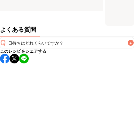
よくある質問
Q
日持ちはどれくらいですか？
+
このレシピをシェアする
こちらのレシピは出来たてをお召し上がりいただくことをお
すすめします。

A
※日持ちは目安です。
こちら
の注意事項をご確認の上、正し