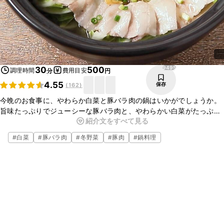
9495
30
500
調理時間
費用目安
分
円
4.55
保存
(
162
)
今晩のお食事に、やわらか白菜と豚バラ肉の鍋はいかがでしょうか。
旨味たっぷりでジューシーな豚バラ肉と、やわらかい白菜がたっぷり
紹介文をすべて見る
入って、ニンニクとごまが香るおいしい鍋ですよ。とても簡単なの
で、ぜひお試しくださいね。
#
白菜
#
豚バラ肉
#
冬野菜
#
豚肉
#
鍋料理