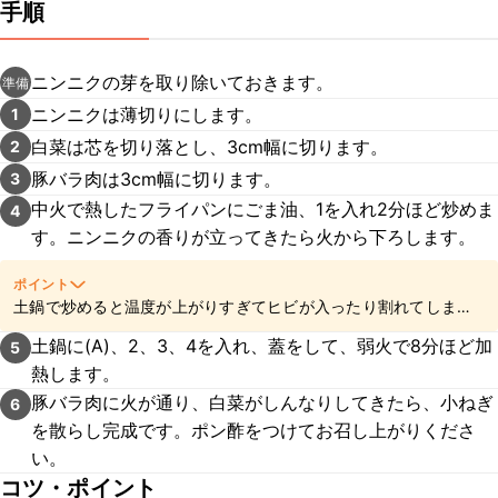
手順
ニンニクの芽を取り除いておきます。
準備
ニンニクは薄切りにします。
1
白菜は芯を切り落とし、3cm幅に切ります。
2
豚バラ肉は3cm幅に切ります。
3
中火で熱したフライパンにごま油、1を入れ2分ほど炒めま
4
す。ニンニクの香りが立ってきたら火から下ろします。
ポイント
土鍋で炒めると温度が上がりすぎてヒビが入ったり割れてしまう
可能性があるので、別のフライパンで炒めてくださいね。
土鍋に(A)、2、3、4を入れ、蓋をして、弱火で8分ほど加
5
熱します。
豚バラ肉に火が通り、白菜がしんなりしてきたら、小ねぎ
6
を散らし完成です。ポン酢をつけてお召し上がりくださ
い。
コツ・ポイント