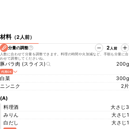
材料
（
2人前
）
2
分量の調整
人前
人数に合わせて分量を調整できます。料理の時間や火加減など、手順も分量に合
わせて調整してくださいね。
豚バラ肉 (スライス)
200g
代用OK
白菜
300g
ニンニク
2片
(A)
料理酒
大さじ3
みりん
大さじ1
白だし
大さじ1