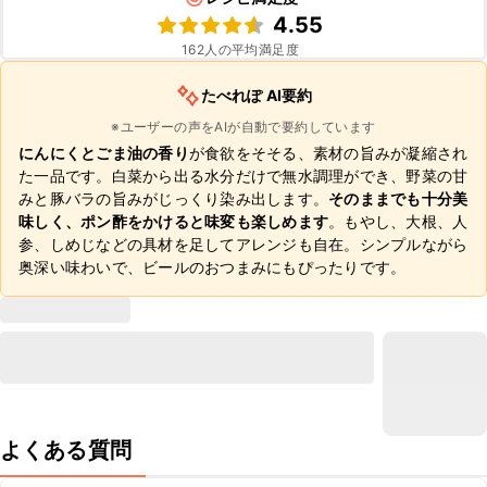
4.55
162
人の平均満足度
たべれぽ AI要約
※ユーザーの声をAIが自動で要約しています
にんにくとごま油の香り
が食欲をそそる、素材の旨みが凝縮され
た一品です。白菜から出る水分だけで無水調理ができ、野菜の甘
みと豚バラの旨みがじっくり染み出します。
そのままでも十分美
味しく、ポン酢をかけると味変も楽しめます
。もやし、大根、人
参、しめじなどの具材を足してアレンジも自在。シンプルながら
奥深い味わいで、ビールのおつまみにもぴったりです。
よくある質問