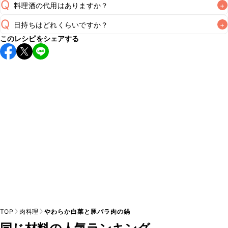
Q
料理酒の代用はありますか？
+
Q
日持ちはどれくらいですか？
+
A
このレシピをシェアする
保存期間は冷蔵で翌日中が目安です。なるべくお早めにお召
し上がりください。

A
※日持ちは目安です。
こちら
の注意事項をご確認の上、正し
TOP
肉料理
やわらか白菜と豚バラ肉の鍋