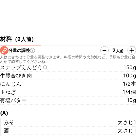
材料
（
2人前
）
2
分量の調整
人前
人数に合わせて分量を調整できます。料理の時間や火加減など、手順も分量に合
わせて調整してくださいね。
スナップえんどう
150g
牛豚合びき肉
100g
にんじん
1/2本
玉ねぎ
1/4個
有塩バター
10g
(A)
みそ
大さじ1
酒
大さじ1