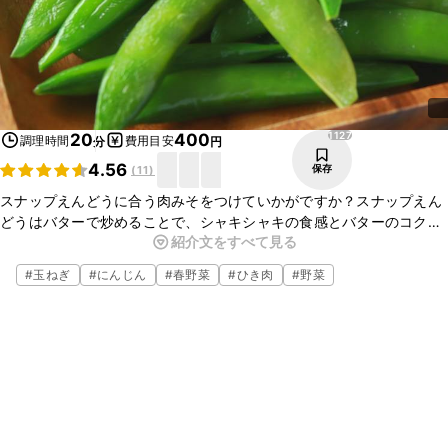
1127
20
400
調理時間
費用目安
分
円
4.56
保存
(
11
)
スナップえんどうに合う肉みそをつけていかがですか？スナップえん
どうはバターで炒めることで、シャキシャキの食感とバターのコクが
紹介文をすべて見る
出て素材の甘さを楽しめますが、肉みそをつけて食べると更に美味し
くなるのでオススメです。簡単なので、是非作ってみてください。
#
玉ねぎ
#
にんじん
#
春野菜
#
ひき肉
#
野菜