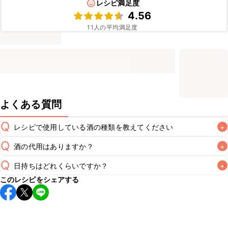
レシピ満足度
4.56
11
人の平均満足度
よくある質問
Q
レシピで使用している酒の種類を教えてください
+
Q
酒の代用はありますか？
+
A
Q
日持ちはどれくらいですか？
+
A
このレシピをシェアする
保存期間は冷蔵で翌日中が目安です。なるべくお早めにお召
し上がりください。

A
※日持ちは目安です。
こちら
の注意事項をご確認の上、正し