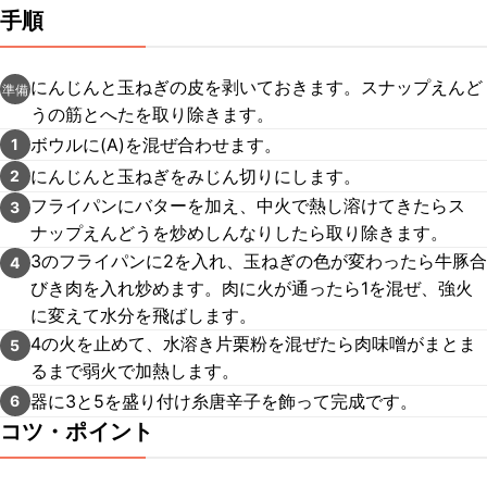
手順
にんじんと玉ねぎの皮を剥いておきます。スナップえんど
準備
うの筋とへたを取り除きます。
ボウルに(A)を混ぜ合わせます。
1
にんじんと玉ねぎをみじん切りにします。
2
フライパンにバターを加え、中火で熱し溶けてきたらス
3
ナップえんどうを炒めしんなりしたら取り除きます。
3のフライパンに2を入れ、玉ねぎの色が変わったら牛豚合
4
びき肉を入れ炒めます。肉に火が通ったら1を混ぜ、強火
に変えて水分を飛ばします。
4の火を止めて、水溶き片栗粉を混ぜたら肉味噌がまとま
5
るまで弱火で加熱します。
器に3と5を盛り付け糸唐辛子を飾って完成です。
6
コツ・ポイント