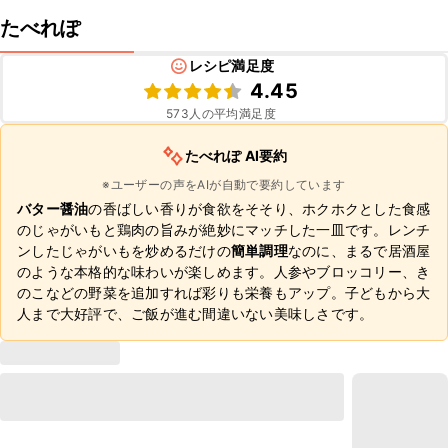
たべれぽ
レシピ満足度
4.45
573
人の平均満足度
たべれぽ AI要約
※ユーザーの声をAIが自動で要約しています
バター醤油
の香ばしい香りが食欲をそそり、ホクホクとした食感
のじゃがいもと鶏肉の旨みが絶妙にマッチした一皿です。レンチ
ンしたじゃがいもを炒めるだけの
簡単調理
なのに、まるで居酒屋
のような本格的な味わいが楽しめます。人参やブロッコリー、き
のこなどの野菜を追加すれば彩りも栄養もアップ。子どもから大
人まで大好評で、ご飯が進む間違いない美味しさです。