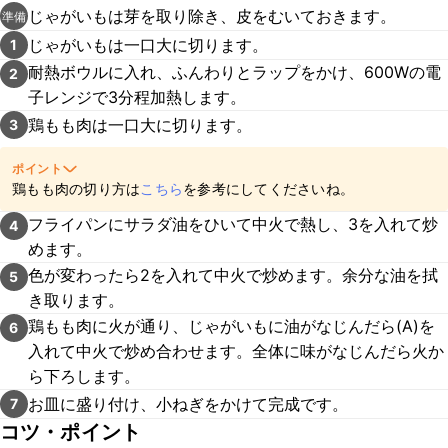
じゃがいもは芽を取り除き、皮をむいておきます。
準備
じゃがいもは一口大に切ります。
1
耐熱ボウルに入れ、ふんわりとラップをかけ、600Wの電
2
子レンジで3分程加熱します。
鶏もも肉は一口大に切ります。
3
ポイント
鶏もも肉の切り方は
こちら
を参考にしてくださいね。
フライパンにサラダ油をひいて中火で熱し、3を入れて炒
4
めます。
色が変わったら2を入れて中火で炒めます。余分な油を拭
5
き取ります。
鶏もも肉に火が通り、じゃがいもに油がなじんだら(A)を
6
入れて中火で炒め合わせます。全体に味がなじんだら火か
ら下ろします。
お皿に盛り付け、小ねぎをかけて完成です。
7
コツ・ポイント