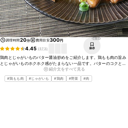
35.5K
20
300
調理時間
費用目安
分
円
4.45
保存
(
573
)
鶏肉とじゃがいものバター醤油炒めをご紹介します。鶏もも肉の旨み
とじゃがいものホクホク感がたまらない一品です。バターのコクと甘
紹介文をすべて見る
辛い味つけで、ごはんにもお酒にもよく合いますよ。
#
鶏もも肉
#
じゃがいも
#
鶏肉
#
野菜
#
肉