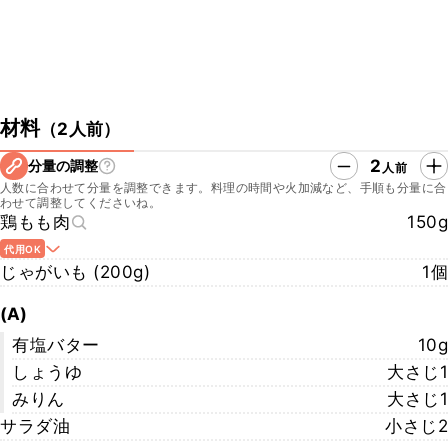
材料
（
2人前
）
2
分量の調整
人前
人数に合わせて分量を調整できます。料理の時間や火加減など、手順も分量に合
わせて調整してくださいね。
鶏もも肉
150g
代用OK
じゃがいも (200g)
1個
(A)
有塩バター
10g
しょうゆ
大さじ1
みりん
大さじ1
サラダ油
小さじ2