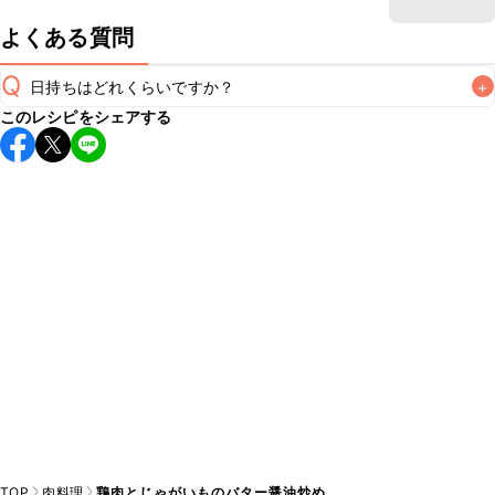
よくある質問
Q
日持ちはどれくらいですか？
+
このレシピをシェアする
保存期間は冷蔵で翌日中が目安です。なるべくお早めにお召
し上がりください。

A
※日持ちは目安です。
こちら
の注意事項をご確認の上、正し
TOP
肉料理
鶏肉とじゃがいものバター醤油炒め